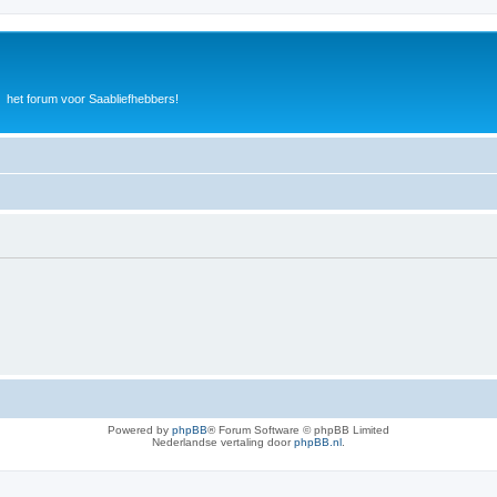
het forum voor Saabliefhebbers!
Powered by
phpBB
® Forum Software © phpBB Limited
Nederlandse vertaling door
phpBB.nl
.