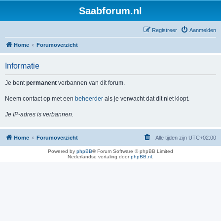
Saabforum.nl
Registreer
Aanmelden
Home
Forumoverzicht
Informatie
Je bent
permanent
verbannen van dit forum.
Neem contact op met een
beheerder
als je verwacht dat dit niet klopt.
Je IP-adres is verbannen.
Home
Forumoverzicht
Alle tijden zijn
UTC+02:00
Powered by
phpBB
® Forum Software © phpBB Limited
Nederlandse vertaling door
phpBB.nl
.