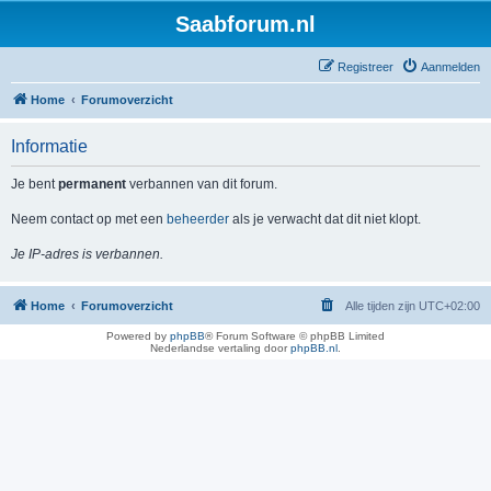
Saabforum.nl
Registreer
Aanmelden
Home
Forumoverzicht
Informatie
Je bent
permanent
verbannen van dit forum.
Neem contact op met een
beheerder
als je verwacht dat dit niet klopt.
Je IP-adres is verbannen.
Home
Forumoverzicht
Alle tijden zijn
UTC+02:00
Powered by
phpBB
® Forum Software © phpBB Limited
Nederlandse vertaling door
phpBB.nl
.