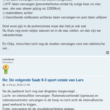
-) ATF laten vervangen (preventief/extra omdat hij vorige keer zo vies
was, olie was alweer grijzig na 12000km)
-) stabirubbers achter
-) Vastzittende stelbouten achteras laten vervangen en auto laten uitlijnen
Doet even pijn in de portemonnee maar dan heb je ook wat.
Nu thuis nog even netjes wassen en in de wax zetten, en dan zijn we
vakantie-klaar.
En Ohja, misschien toch nog de stoelen vervangen voor een elektrische
set…
LarsJanse
Donateur
Re: De volgende Saab 9-3 sport estate van Lars
B
vr 03 jul, 2026 17:08
e
r
Na de jaarbeurt toch nog wat dingetjes toegevoegd…
i
Lucht- en interieurfilter vervangen. Ruitenwisserhendel (opnieuw) en
c
h
ruitenwissermotor vervangen in de hoop nu toch echt de intervalfunctie
t
goed werkend te krijgen…
Forté- toevoeging bij de stuurbekrachtiging gedaan.