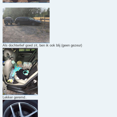
Als dochterlief goed zit, ben ik ook blij (geen gezeur)
Lekker geremd..