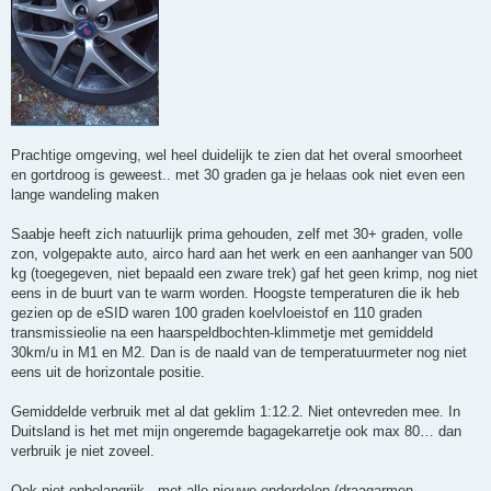
Prachtige omgeving, wel heel duidelijk te zien dat het overal smoorheet
en gortdroog is geweest.. met 30 graden ga je helaas ook niet even een
lange wandeling maken
Saabje heeft zich natuurlijk prima gehouden, zelf met 30+ graden, volle
zon, volgepakte auto, airco hard aan het werk en een aanhanger van 500
kg (toegegeven, niet bepaald een zware trek) gaf het geen krimp, nog niet
eens in de buurt van te warm worden. Hoogste temperaturen die ik heb
gezien op de eSID waren 100 graden koelvloeistof en 110 graden
transmissieolie na een haarspeldbochten-klimmetje met gemiddeld
30km/u in M1 en M2. Dan is de naald van de temperatuurmeter nog niet
eens uit de horizontale positie.
Gemiddelde verbruik met al dat geklim 1:12.2. Niet ontevreden mee. In
Duitsland is het met mijn ongeremde bagagekarretje ook max 80… dan
verbruik je niet zoveel.
Ook niet onbelangrijk.. met alle nieuwe onderdelen (draagarmen,