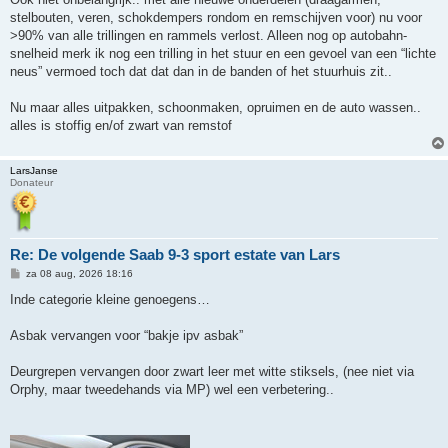
stelbouten, veren, schokdempers rondom en remschijven voor) nu voor
>90% van alle trillingen en rammels verlost. Alleen nog op autobahn-
snelheid merk ik nog een trilling in het stuur en een gevoel van een “lichte
neus” vermoed toch dat dat dan in de banden of het stuurhuis zit..
Nu maar alles uitpakken, schoonmaken, opruimen en de auto wassen..
alles is stoffig en/of zwart van remstof
LarsJanse
Donateur
Re: De volgende Saab 9-3 sport estate van Lars
B
za 08 aug, 2026 18:16
e
r
Inde categorie kleine genoegens…
i
c
h
Asbak vervangen voor “bakje ipv asbak”
t
Deurgrepen vervangen door zwart leer met witte stiksels, (nee niet via
Orphy, maar tweedehands via MP) wel een verbetering..