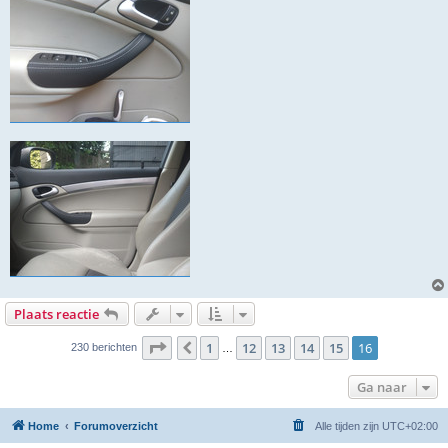
Plaats reactie
Pagina
16
van
16
1
12
13
14
15
16
Vorige
230 berichten
…
Ga naar
Home
Forumoverzicht
Alle tijden zijn
UTC+02:00