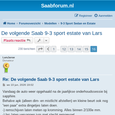
Saabforum.nl
Registreer
Aanmelden
Home
Forumoverzicht
Modellen
9-3 Sport Sedan en Estate
De volgende Saab 9-3 sport estate van Lars
Plaats reactie
Pagina
16
van
16
1
12
13
14
15
16
Vorige
230 berichten
…
LarsJanse
Donateur
Re: De volgende Saab 9-3 sport estate van Lars
B
wo 10 jun, 2026 19:02
e
r
Vandaag de auto weer opgehaald na de jaarlijkse onderhoudssessie bij
i
sapphire.
c
h
Behalve apk (alleen dim- en mistlicht afstellen) en kleine beurt ook nog
t
“een paar” extra dingetjes laten doen.
-) remschijven laten meten op kromming. Alles binnen 2/100e mm.
-) hrc laten vervangen ivm met slecht remgevoel,