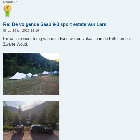
Donateur
Re: De volgende Saab 9-3 sport estate van Lars
B
zo 26 jul, 2026 12:16
e
r
En we zijn weer terug van ruim twee weken vakantie in de Eiffel en het
i
Zwarte Woud.
c
h
t