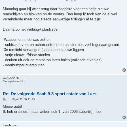
Maandag gaat hij weer terug naar sapphire voor een setje nieuwe
remschijven en blokken op de vooras. Dan hoop ik toch van de al wel
verminderde maar nog steeds aanwezige trillingen af te zijn…
Daarna op het verlang-/ planlijstje
-Wassen en in de was zetten
- subframe voor en achter ontroesten en spuitbus verf tegenaan gooien
-3e remlicht vervangen (heb al een nieuwe liggen)
- setje nieuwe /frisse stoelen
- deuken uit dak en motorkap laten halen (vallende eikeltjes)
- voorbumper overspuiten
CLAUDIA78
Geregistreerd lid
Re: De volgende Saab 9-3 sport estate van Lars
B
zo 19 jul, 2026 11:49
e
r
Mooie auto!
i
Ik heb er sinds n paar weken ook 1..van 2006.superblij mee
c
h
t
LarsJanse