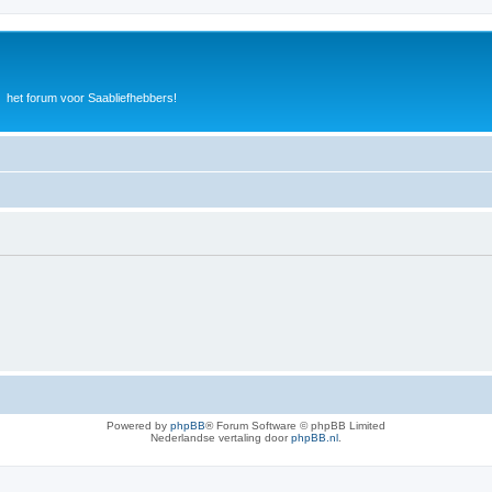
het forum voor Saabliefhebbers!
Powered by
phpBB
® Forum Software © phpBB Limited
Nederlandse vertaling door
phpBB.nl
.