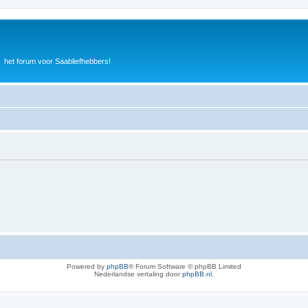
het forum voor Saabliefhebbers!
Powered by
phpBB
® Forum Software © phpBB Limited
Nederlandse vertaling door
phpBB.nl
.