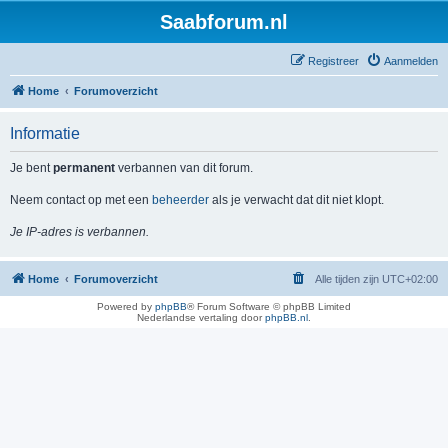
Saabforum.nl
Registreer
Aanmelden
Home
Forumoverzicht
Informatie
Je bent
permanent
verbannen van dit forum.
Neem contact op met een
beheerder
als je verwacht dat dit niet klopt.
Je IP-adres is verbannen.
Home
Forumoverzicht
Alle tijden zijn
UTC+02:00
Powered by
phpBB
® Forum Software © phpBB Limited
Nederlandse vertaling door
phpBB.nl
.