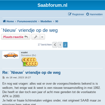
Saabforum.nl
Registreer
Aanmelden
Home
Forumoverzicht
Modellen
90
´Nieuw´ vriendje op de weg
Plaats reactie
1
2
Vorige
17 berichten
esalet
Donateur (8x)
Re: ´Nieuw´ vriendje op de weg
B
do 18 mei, 2023 16:27
e
r
En nog wat vragen: alles wat er over de voorgeschiedenis bekend is is
i
welkom, het enige wat ik weet is een nieuwe tenaamstelling in mei 1992.
c
h
Die heeft er dan toch een jaar of acht mee gereden tot de voorlaatste
t
APK in 2000.
Je hebt er fraaie lichtmetalen velgjes onder, niet origineel SAAB maar ze
misstaan hem zeker niet.