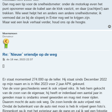
Dan nog een tip voor de snelheidsmeter: onder de motorkap even het
punt opsnorren waar de kabel aan de klok vastzit, en daar (zachtjes!) aan
trekken. Wie weet helpt het en anders een andere snelheidsmeter, ik
vermoed dat ze bij de sloperij in Enter nog wel te krijgen zijn.
Maar wat een leuk verhaal verder, houd ons op de hoogte.
Moemsmoen
Donateur
Re: ´Nieuw´ vriendje op de weg
B
do 18 mei, 2023 22:37
e
r
[]
i
c
h
t
Er staat momenteel 274.000 op de teller. Hij staat sinds December 2022
op mijn naam en is in Mei 2023 voor 2 jaar APK gekeurd.
Van de voor geschiedenis weet ik ook vrijwel niks. Ik heb hem gekocht
van de zoon van de eigenaar, hij heeft er inderdaad een aantal jaar in
gereden maar is ondanks onwel geworden en mag niet meer rijden.
Daarom mocht de auto ook weg. De zoon kende de auto vrijwel niet.
Omdat de buitenkant van de auto niet mooi is heb ik vrijwel geen foto’s.
Binnenkort ga ik met het exterieur aan de gang en zal ik wel een fotootje