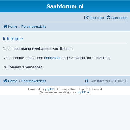
Saabforum.nl
Registreer
Aanmelden
Home
Forumoverzicht
Informatie
Je bent
permanent
verbannen van dit forum.
Neem contact op met een
beheerder
als je verwacht dat dit niet klopt.
Je IP-adres is verbannen.
Home
Forumoverzicht
Alle tijden zijn
UTC+02:00
Powered by
phpBB
® Forum Software © phpBB Limited
Nederlandse vertaling door
phpBB.nl
.