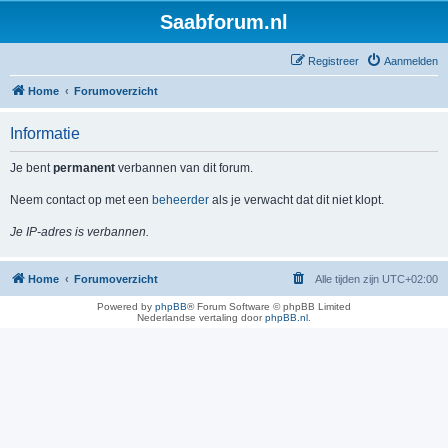
Saabforum.nl
Registreer
Aanmelden
Home
Forumoverzicht
Informatie
Je bent
permanent
verbannen van dit forum.
Neem contact op met een
beheerder
als je verwacht dat dit niet klopt.
Je IP-adres is verbannen.
Home
Forumoverzicht
Alle tijden zijn
UTC+02:00
Powered by
phpBB
® Forum Software © phpBB Limited
Nederlandse vertaling door
phpBB.nl
.