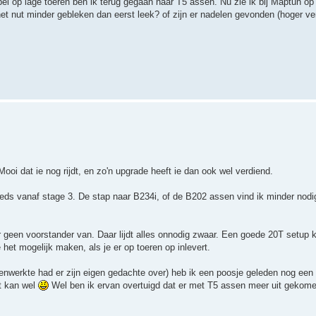
 op lage toeren ben ik terug gegaan naar T5 assen. Nu zie ik bij Maptun op 
t nut minder gebleken dan eerst leek? of zijn er nadelen gevonden (hoger ve
Mooi dat ie nog rijdt, en zo'n upgrade heeft ie dan ook wel verdiend.
teeds vanaf stage 3. De stap naar B234i, of de B202 assen vind ik minder nod
r geen voorstander van. Daar lijdt alles onnodig zwaar. Een goede 20T setup
 het mogelijk maken, als je er op toeren op inlevert.
enwerkte had er zijn eigen gedachte over) heb ik een poosje geleden nog ee
t kan wel
Wel ben ik ervan overtuigd dat er met T5 assen meer uit gekom