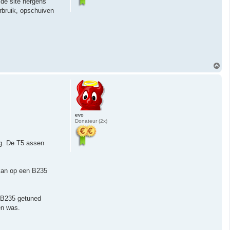
de site nergens
rbruik, opschuiven
O
m
h
o
o
g
evo
Donateur (2x)
ig. De T5 assen
 kan op een B235
n B235 getuned
en was.