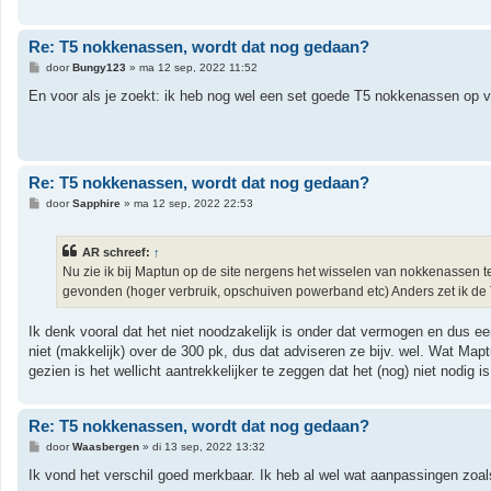
Re: T5 nokkenassen, wordt dat nog gedaan?
B
door
Bungy123
»
ma 12 sep, 2022 11:52
e
r
En voor als je zoekt: ik heb nog wel een set goede T5 nokkenassen op v
i
c
h
t
Re: T5 nokkenassen, wordt dat nog gedaan?
B
door
Sapphire
»
ma 12 sep, 2022 22:53
e
r
i
AR schreef:
↑
c
h
Nu zie ik bij Maptun op de site nergens het wisselen van nokkenassen t
t
gevonden (hoger verbruik, opschuiven powerband etc) Anders zet ik de 
Ik denk vooral dat het niet noodzakelijk is onder dat vermogen en dus e
niet (makkelijk) over de 300 pk, dus dat adviseren ze bijv. wel. Wat Map
gezien is het wellicht aantrekkelijker te zeggen dat het (nog) niet nodig is
Re: T5 nokkenassen, wordt dat nog gedaan?
B
door
Waasbergen
»
di 13 sep, 2022 13:32
e
r
Ik vond het verschil goed merkbaar. Ik heb al wel wat aanpassingen zoal
i