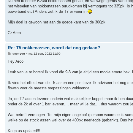
Nu heb ik eerder B234i nokkenassen gehad, en vanwege gemis van koppel
het wisselen van nokkenassen terugkomen bij vermogens tot 335pk. Is he
powerband etc) Anders zet ik de T7 er weer in
Mijn doel is gewoon net aan de goede kant van de 300pk.
Gr Arco
Re: T5 nokkenassen, wordt dat nog gedaan?
B
door
evo
»
ma 12 sep, 2022 11:00
e
r
Hey Arco,
i
c
h
Leuk van je te horen! Ik vond die 9-3 van je altijd een mooie stoere bak. 
t
Ik vind het effect van de T5 assen een positieve. Ik adviseer het nog s
flowen voor de meeste toepassingen voldoende.
Ja, de T7 assen leveren onderin wat makkelijker koppel maar ik ben daa
onder de 2k al over 1 bar leveren.... maar wil je dat.... dus waarom zou je
Wat betreft vermogen. Tot mijn eigen ongeloof (persoon waarmee ik sam
welke op de stock assen wel over de 400pk neerlegde (gebankt). Dus he
Keep us updated!!!