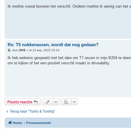
c
h
Ik merkte vooral bovenin het verschil. Onderin merkte ik weinig van het
t
Re: T5 nokkenassen, wordt dat nog gedaan?
B
door
MVE
»
di 13 sep, 2022 15:14
e
r
Ik heb weleens gespeeld met het idee om T7 assen in mijn B204 te doen o
i
om te kijken of het een positief verschil maakt in driveability.
c
h
t
Plaats reactie
Terug naar “Turbo & Tuning”
Home
Forumoverzicht