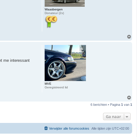
Waasbergen
Donateur (2x)
O
m
h
o
o
g
et me interessant
MVE
Geregistreerd lid
O
m
6 berichten • Pagina
1
van
1
h
o
o
Ga naar
g
Verwijder alle forumcookies
Alle tijden zijn
UTC+02:00