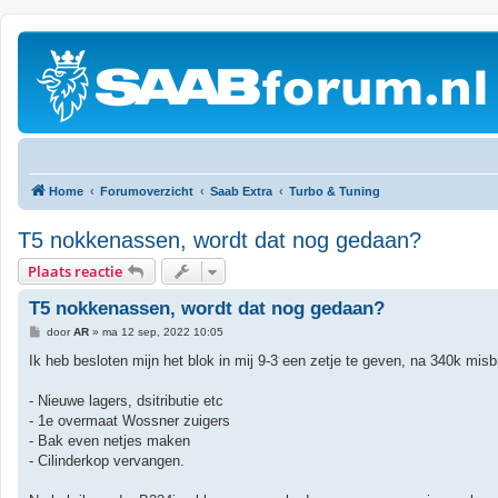
Home
Forumoverzicht
Saab Extra
Turbo & Tuning
T5 nokkenassen, wordt dat nog gedaan?
Plaats reactie
T5 nokkenassen, wordt dat nog gedaan?
B
door
AR
»
ma 12 sep, 2022 10:05
e
r
Ik heb besloten mijn het blok in mij 9-3 een zetje te geven, na 340k misbr
i
c
h
- Nieuwe lagers, dsitributie etc
t
- 1e overmaat Wossner zuigers
- Bak even netjes maken
- Cilinderkop vervangen.