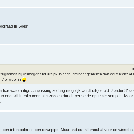
oorraad in Soest.
m
erugkomen bij vermogens tot 335pk. Is het nut minder gebleken dan eerst leek? of z
T7 er weer in
en hardwarematige aanpassing zo lang mogelijk wordt uitgesteld. Zonder 3" do
tun doet wil in mijn ogen niet zeggen dat dit per se de optimale setup is. Maa
.
s een intercooler en een downpipe. Maar had dat allemaal al voor de wissel n