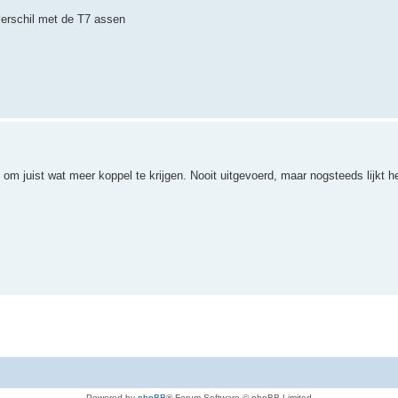
 verschil met de T7 assen
m juist wat meer koppel te krijgen. Nooit uitgevoerd, maar nogsteeds lijkt h
Powered by
phpBB
® Forum Software © phpBB Limited