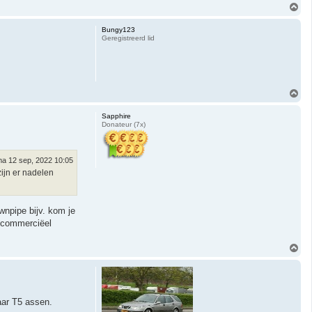
O
m
h
Bungy123
o
Geregistreerd lid
o
g
O
m
h
Sapphire
o
Donateur (7x)
o
g
a 12 sep, 2022 10:05
ijn er nadelen
wnpipe bijv. kom je
r commerciëel
O
m
h
o
o
g
aar T5 assen.