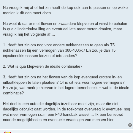
Nu vroeg ik mij af of het zin heeft de kop ook aan te passen en op welke
manier ik dit dan moet doen.
Nu weet ik dat er met flowen en zwaardere klepveren al winst te behalen
is qua cilinderdrukvulling en eventueel iets meer toeren draaien, maar
vraag ik mij het volgende af....
1. Heeft het zin om nog voor andere nokkenassen te gaan als T5
nokkenassen bij een vermogen van 380-400pk? En zou je dan T5
injectienokkenassen kiezen of iets anders?
2. Wat is qua klepveren de ideale combinatie?
3. Heeft het zin om na het flowen van de kop eventueel grotere in- en
uitlaatkleppen te laten plaatsen? Of is dit iets voor hogere vermogens?
En zo ja, wat merk je hiervan in het lagere toerenbereik + wat is de ideale
combinatie?
Het doel is een auto die dagelijks inzetbaar moet zijn, maar die niet
dagelijks gebruikt gaat worden. In de toekomst overweeg ik eventueel nog
wat meer vermogen i.c.m een F40 handbak wissel.... Ik ben benieuwd
naar de mogelijkheden en eventuele ervaringen van mensen hier.