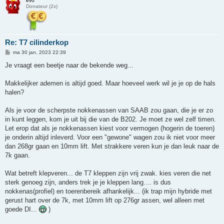
evo
Donateur (2x)
Re: T7 cilinderkop
B
ma 30 jan, 2023 22:39
e
r
Je vraagt een beetje naar de bekende weg...
i
c
h
Makkelijker ademen is altijd goed. Maar hoeveel werk wil je je op de hals
t
halen?
Als je voor de scherpste nokkenassen van SAAB zou gaan, die je er zo
in kunt leggen, kom je uit bij die van de B202. Je moet ze wel zelf timen.
Let erop dat als je nokkenassen kiest voor vermogen (hogerin de toeren)
je onderin altijd inleverd. Voor een "gewone" wagen zou ik niet voor meer
dan 268gr gaan en 10mm lift. Met strakkere veren kun je dan leuk naar de
7k gaan.
Wat betreft klepveren... de T7 kleppen zijn vrij zwak. kies veren die net
sterk genoeg zijn, anders trek je je kleppen lang.... is dus
nokkenas(profiel) en toerenbereik afhankelijk... (ik trap mijn hybride met
gerust hart over de 7k, met 10mm lift op 276gr assen, wel alleen met
goede DI...
)