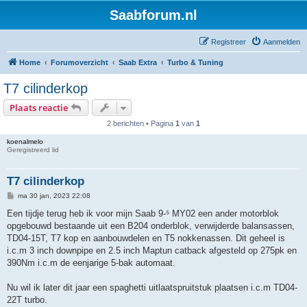
Saabforum.nl
Registreer
Aanmelden
Home
Forumoverzicht
Saab Extra
Turbo & Tuning
T7 cilinderkop
Plaats reactie
2 berichten • Pagina
1
van
1
koenalmelo
Geregistreerd lid
T7 cilinderkop
B
ma 30 jan, 2023 22:08
e
r
Een tijdje terug heb ik voor mijn Saab 9-⁵ MY02 een ander motorblok
i
opgebouwd bestaande uit een B204 onderblok, verwijderde balansassen,
c
h
TD04-15T, T7 kop en aanbouwdelen en T5 nokkenassen. Dit geheel is
t
i.c.m 3 inch downpipe en 2.5 inch Maptun catback afgesteld op 275pk en
390Nm i.c.m de eenjarige 5-bak automaat.
Nu wil ik later dit jaar een spaghetti uitlaatspruitstuk plaatsen i.c.m TD04-
22T turbo.