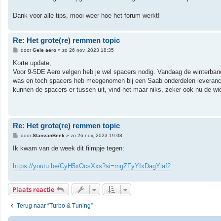
Dank voor alle tips, mooi weer hoe het forum werkt!
Re: Het grote(re) remmen topic
B
door
Gele aero
»
zo 26 nov, 2023 18:35
e
r
Korte update;
i
Voor 9-5DE Aero velgen heb je wel spacers nodig. Vandaag de winterband
c
h
was en toch spacers heb meegenomen bij een Saab onderdelen leveranci
t
kunnen de spacers er tussen uit, vind het maar niks, zeker ook nu de wiel
Re: Het grote(re) remmen topic
B
door
StanvanBeek
»
zo 26 nov, 2023 19:08
e
r
Ik kwam van de week dit filmpje tegen:
i
c
h
https://youtu.be/CyH5xOcsXxs?si=mgZFyYIxDagYlaf2
t
Plaats reactie
Terug naar “Turbo & Tuning”