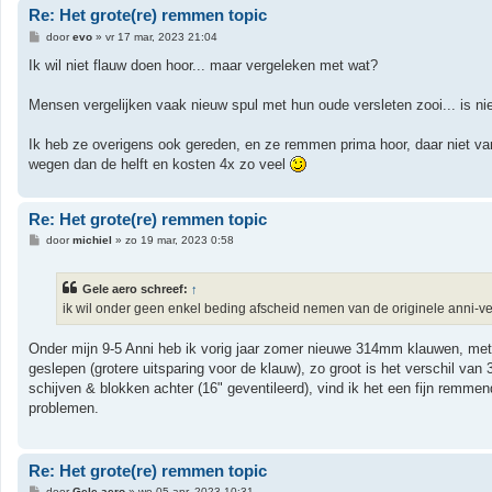
Re: Het grote(re) remmen topic
B
door
evo
»
vr 17 mar, 2023 21:04
e
r
Ik wil niet flauw doen hoor... maar vergeleken met wat?
i
c
h
Mensen vergelijken vaak nieuw spul met hun oude versleten zooi... is niet
t
Ik heb ze overigens ook gereden, en ze remmen prima hoor, daar niet van
wegen dan de helft en kosten 4x zo veel
Re: Het grote(re) remmen topic
B
door
michiel
»
zo 19 mar, 2023 0:58
e
r
i
Gele aero schreef:
↑
c
h
ik wil onder geen enkel beding afscheid nemen van de originele anni-ve
t
Onder mijn 9-5 Anni heb ik vorig jaar zomer nieuwe 314mm klauwen, met
geslepen (grotere uitsparing voor de klauw), zo groot is het verschil 
schijven & blokken achter (16" geventileerd), vind ik het een fijn remme
problemen.
Re: Het grote(re) remmen topic
B
door
Gele aero
»
wo 05 apr, 2023 10:31