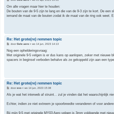
e
r
Om alle vragen maar hier te houden:
i
De bouten van de 9-5 zijn te lang en die van de 9-3 zijn te kort. De een
c
h
iemand de maat van de bouten zodat ik de maat van de ring ook weet. 
t
Re: Het grote(re) remmen topic
B
door
Gele aero
»
wo 14 jun, 2023 14:13
e
r
Nog een ophelderingsvraag:
i
Met originele 9-5 velgen is er dus kans op aanlopen, zeker met nieuwe b
c
h
spacers in beginsel verboden behalve als ze gekoppeld zijn aan een type
t
Re: Het grote(re) remmen topic
B
door
evo
»
wo 14 jun, 2023 15:38
e
r
Als je wat het interweb af struint... zul je vinden dat het waarschijnlijk 
i
c
h
Echter, indien ze niet extreem je spoorbreedte veranderen of voor andere 
t
Bij mijn 9-5 met originele MY03 Aero velgen is 3mm voldoende met nieuw