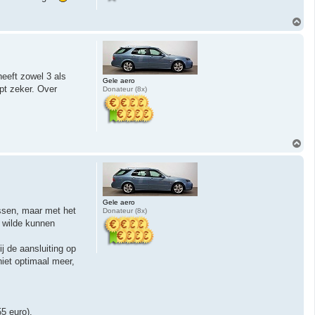
O
m
h
o
o
g
eeft zowel 3 als
Gele aero
lpt zeker. Over
Donateur (8x)
O
m
h
o
o
g
Gele aero
tussen, maar met het
Donateur (8x)
 wilde kunnen
j de aansluiting op
iet optimaal meer,
5 euro).