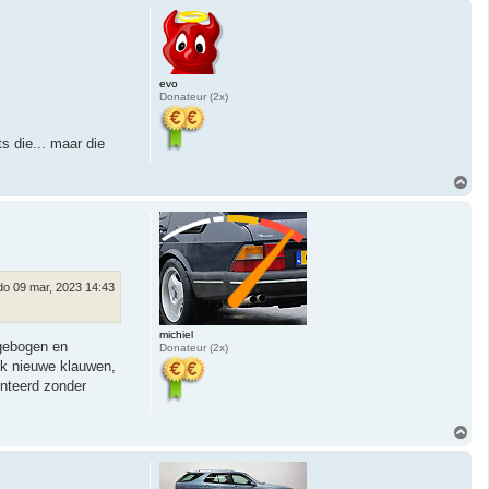
h
o
o
g
evo
Donateur (2x)
s die... maar die
O
m
h
o
o
g
do 09 mar, 2023 14:43
michiel
jgebogen en
Donateur (2x)
ok nieuwe klauwen,
onteerd zonder
O
m
h
o