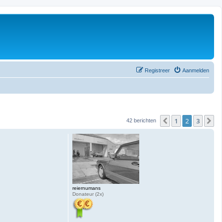
Registreer
Aanmelden
1
2
3
Vorige
V
42 berichten
reiernumans
Donateur (2x)