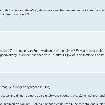
 slijpt de bouten van de 9-5 af, de andere doet het met een extra (3mm?) ring 
En is 3mm voldoende?
lokken. Zijn spacers van 3mm voldoende of toch 5mm? En wat ik lees op het i
goedkeuring. Klopt het dat spacers APK-afkeur zijn? of is dit inmiddels achte
niet mag (je hebt geen typegoedkeuring).
gevaarlijke dingen zorgen, zoals uitstekende bouten, etc. Zal er wel niemand 
e schijven en blokken. Een half seizoen verder heb ik ze meestal dan al niet