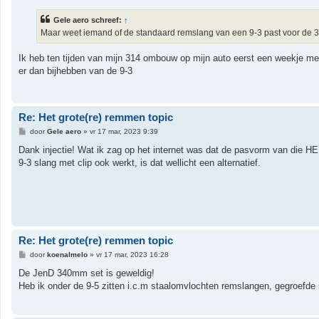
r
i
Gele aero schreef:
↑
c
h
Maar weet iemand of de standaard remslang van een 9-3 past voor de 
t
Ik heb ten tijden van mijn 314 ombouw op mijn auto eerst een weekje met 
er dan bijhebben van de 9-3
Re: Het grote(re) remmen topic
B
door
Gele aero
»
vr 17 mar, 2023 9:39
e
r
Dank injectie! Wat ik zag op het internet was dat de pasvorm van die HE
i
9-3 slang met clip ook werkt, is dat wellicht een alternatief.
c
h
t
Re: Het grote(re) remmen topic
B
door
koenalmelo
»
vr 17 mar, 2023 16:28
e
r
De JenD 340mm set is geweldig!
i
Heb ik onder de 9-5 zitten i.c.m staalomvlochten remslangen, gegroefde
c
h
t