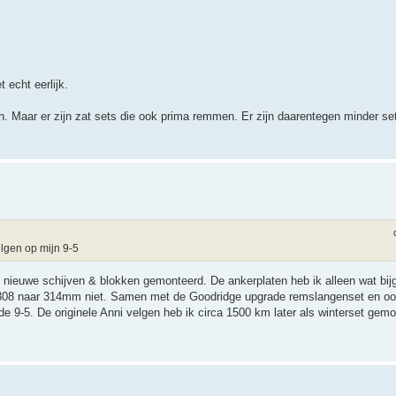
 echt eerlijk.
. Maar er zijn zat sets die ook prima remmen. Er zijn daarentegen minder set
lgen op mijn 9-5
 nieuwe schijven & blokken gemonteerd. De ankerplaten heb ik alleen wat bi
van 308 naar 314mm niet. Samen met de Goodridge upgrade remslangenset en o
nde 9-5. De originele Anni velgen heb ik circa 1500 km later als winterset gem