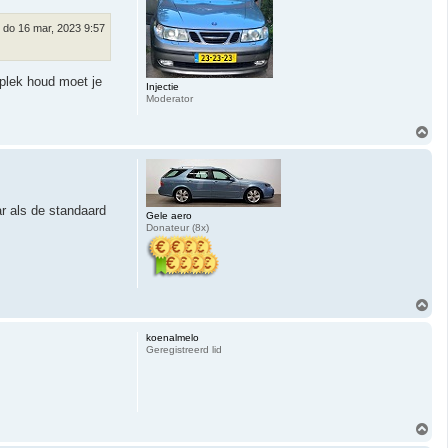
g
do 16 mar, 2023 9:57
 plek houd moet je
Injectie
Moderator
O
m
h
o
o
g
r als de standaard
Gele aero
Donateur (8x)
O
m
h
koenalmelo
o
Geregistreerd lid
o
g
O
m