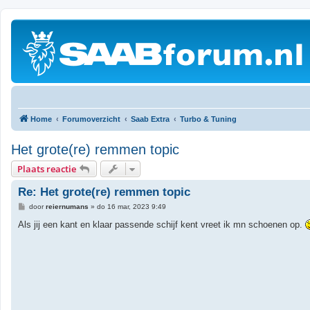
Home
Forumoverzicht
Saab Extra
Turbo & Tuning
Het grote(re) remmen topic
Plaats reactie
Re: Het grote(re) remmen topic
B
door
reiernumans
»
do 16 mar, 2023 9:49
e
r
Als jij een kant en klaar passende schijf kent vreet ik mn schoenen op.
i
c
h
t