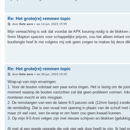
Re: Het grote(re) remmen topic
B
door
Gele aero
»
wo 14 jun, 2023 15:55
e
r
Mijn verwachting is ook dat voordat de APK keuring nodig is de blokken 
i
5mm Maptun spacers voor schappelijke prijzen, zou het alleen irritant vin
c
h
boutlengte hoef ik me volgens mij ook geen zorgen te maken bij deze dik
t
Re: Het grote(re) remmen topic
B
door
Gele aero
»
wo 28 jun, 2023 15:20
e
r
Wrap-up van mijn ervaringen:
i
1. Voor de bouten volstaat een paar extra ringen. Het is lastig om de juis
c
h
moment waarop de bouten vastzitten zal dat geen probleem vormen. Ink
t
monteren mocht er iets misgaan.
2. De remslangen van een de latere 9-3 passen ook (12mm banjo) zonder pr
de remleiding. Dat is een ovaal met opening in plaats van de schuif met
maar zit wel vast, een tie-wrap er om heen zou geen kwaad kunnen.
3. Op mijn 9-5 Anni velgen zijn met nieuwe schijven en blokken (gelukki
Al met al een goede upgrade die ook niet gek duur hoeft te zijn. Ik had 