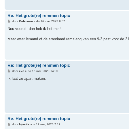
Re: Het grote(re) remmen topic
B
door
Gele aero
»
do 16 mar, 2023 9:57
e
r
Nou vooruit, dan heb ik het mis!
i
c
h
Maar weet iemand of de standaard remslang van een 9-3 past voor de 3
t
Re: Het grote(re) remmen topic
B
door
evo
»
do 16 mar, 2023 14:00
e
r
Ik laat ze apart maken.
i
c
h
t
Re: Het grote(re) remmen topic
B
door
Injectie
»
vr 17 mar, 2023 7:12
e