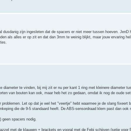
al dusdanig zijn ingesleten dat de spacers er niet meer tussen hoeven. JenD h
den als alles er op zit en dat dan 3mm te weinig blijkt, maar jouw ervaring he
tes.
te diameter te vinden, bij mij zit er nu per kant 1 ring met kleinere diameter 
orten van bouten kan ook, maar heb het zo gedaan, omdat ik nog de oude set
oblemen. Let op dat je wel het "veertje" hebt waarmee je de slang fixeert bi
 inkeping die de 9-5 standaard heeft. De ABS-sensordraad klem past dan ook n
g) geen spacers nodig.
mazzel met de klauwen + brackets en vooral met de Febi schijven (setje voor 5