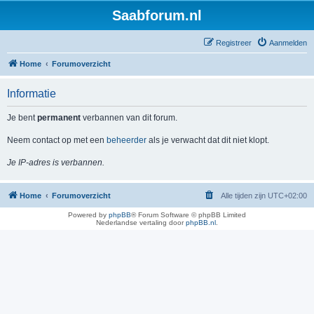
Saabforum.nl
Registreer
Aanmelden
Home
Forumoverzicht
Informatie
Je bent
permanent
verbannen van dit forum.
Neem contact op met een
beheerder
als je verwacht dat dit niet klopt.
Je IP-adres is verbannen.
Home
Forumoverzicht
Alle tijden zijn
UTC+02:00
Powered by
phpBB
® Forum Software © phpBB Limited
Nederlandse vertaling door
phpBB.nl
.