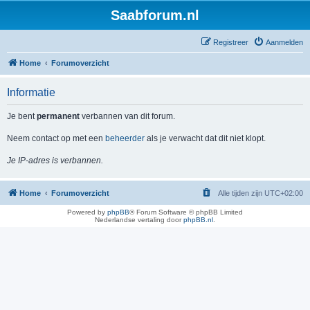
Saabforum.nl
Registreer
Aanmelden
Home
Forumoverzicht
Informatie
Je bent
permanent
verbannen van dit forum.
Neem contact op met een
beheerder
als je verwacht dat dit niet klopt.
Je IP-adres is verbannen.
Home
Forumoverzicht
Alle tijden zijn
UTC+02:00
Powered by
phpBB
® Forum Software © phpBB Limited
Nederlandse vertaling door
phpBB.nl
.