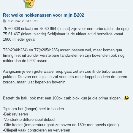
Re: welke nokkenassen voor mijn B202
B
di 28 nov, 2023 18:51
e
r
75 60 808 (inlaat) en 75 60 964 (uitlaat) zijn voor een turbo (aldus de epc)
i
75 61 467 (inlaat injectie) Schijnbaar is de uitlaat altijd hetzelfde vanaf
c
h
1986 in ieder geval
t
T5(b204/b234) en T7(b205/b235) assen passen wel, maar komen qua
timing niet uit zonder verstelbare tandwielen en zijn bovendien ook nog
milder dan de b202 assen.
Aangezien je een grote waaier erop gaat zetten zou ik de turbo assen
pakken. Die van een injectie zal voor iets meer koppel onderin de toeren
zorgen, maar juist beperken bovenin.
Betreft de bak, ook met een 100pk carb blok kun je die prima slopen..
Tips om het (langer) heel te houden:
-Bak reviseren
-Versterkte differentieel deksel
-Olie koeler (temperatuur gaat zo boven de 130c met speels rijden!)
-Oliepeil vaak controleren en verversen