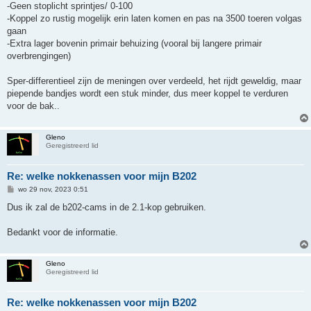
-Geen stoplicht sprintjes/ 0-100
-Koppel zo rustig mogelijk erin laten komen en pas na 3500 toeren volgas
gaan
-Extra lager bovenin primair behuizing (vooral bij langere primair
overbrengingen)
Sper-differentieel zijn de meningen over verdeeld, het rijdt geweldig, maar
piepende bandjes wordt een stuk minder, dus meer koppel te verduren
voor de bak..
Gleno
Geregistreerd lid
Re: welke nokkenassen voor mijn B202
B
wo 29 nov, 2023 0:51
e
r
Dus ik zal de b202-cams in de 2.1-kop gebruiken.
i
c
h
Bedankt voor de informatie.
t
Gleno
Geregistreerd lid
Re: welke nokkenassen voor mijn B202