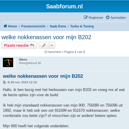
Saabforum.nl
Registreer
Aanmelden
Home
Forumoverzicht
Saab Extra
Turbo & Tuning
welke nokkenassen voor mijn B202
Plaats reactie
10 berichten • Pagina
1
van
1
Gleno
Geregistreerd lid
welke nokkenassen voor mijn B202
B
di 28 nov, 2023 12:19
e
r
Hallo, ik ben bezig met het herbouwen van mijn B202 en vroeg me af wat
i
de beste opties zijn voor de build.
c
h
t
Ik heb mijn standaard nokkenassen van mijn 900, 756080 en 756096 uit
1992, maar ik heb ook een set 911699 en 911670 nokkenassen, welke
combinatie zou beter zijn? of misschien zijn er andere/ betere opties.
Mijn 900 heeft het volgende onderdelen.