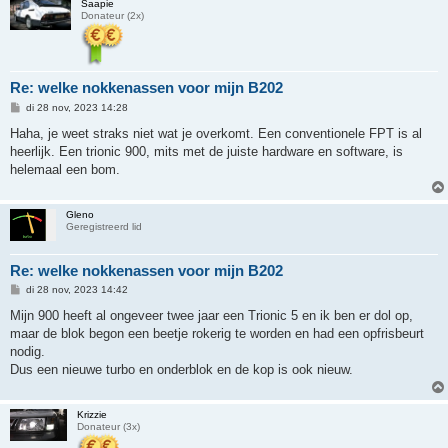
Saapie
Donateur (2x)
Re: welke nokkenassen voor mijn B202
B
di 28 nov, 2023 14:28
e
r
Haha, je weet straks niet wat je overkomt. Een conventionele FPT is al
i
heerlijk. Een trionic 900, mits met de juiste hardware en software, is
c
h
helemaal een bom.
t
Gleno
Geregistreerd lid
Re: welke nokkenassen voor mijn B202
B
di 28 nov, 2023 14:42
e
r
Mijn 900 heeft al ongeveer twee jaar een Trionic 5 en ik ben er dol op,
i
maar de blok begon een beetje rokerig te worden en had een opfrisbeurt
c
h
nodig.
t
Dus een nieuwe turbo en onderblok en de kop is ook nieuw.
Krizzie
Donateur (3x)