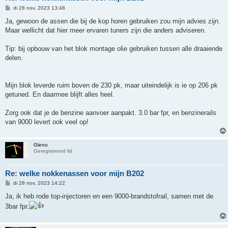
B
di 28 nov, 2023 13:48
e
r
Ja, gewoon de assen die bij de kop horen gebruiken zou mijn advies zijn.
i
Maar wellicht dat hier meer ervaren tuners zijn die anders adviseren.
c
h
t
Tip: bij opbouw van het blok montage olie gebruiken tussen alle draaiende
delen.
Mijn blok leverde ruim boven de 230 pk, maar uiteindelijk is ie op 206 pk
getuned. En daarmee blijft alles heel.
Zorg ook dat je de benzine aanvoer aanpakt. 3.0 bar fpr, en benzinerails
van 9000 levert ook veel op!
Gleno
Geregistreerd lid
Re: welke nokkenassen voor mijn B202
B
di 28 nov, 2023 14:22
e
r
Ja, ik heb rode top-injectoren en een 9000-brandstofrail, samen met de
i
3bar fpr.
c
h
t