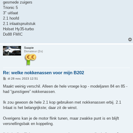
gesmede zuigers
Trionic 5
3" uitlaat
2.1 hoofd
2.1 inlaatspruitstuk
Holset Hy35-turbo
Do88 FMIC
Saapie
Donateur (2x)
Re: welke nokkenassen voor mijn B202
B
di 28 nov, 2023 12:51
e
r
Maakt weinig verschil. Alleen de hele vroege kop - modeljaren 84 en 85 -
i
had “gunstigere” nokkenassen.
c
h
t
Ik zou gewoon de hele 2.1 kop gebruiken met nokkenassen erbij. 2.1
Inlaat is het belangrijkste; daar zit de winst.
Overigens kan je de motor flink tunen, maar zwakke punt is en blijft
versnellingsbak en koppeling.