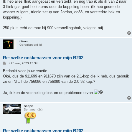
Ik heb alles flink aangepast en versterkt, en nog trap ik als ik van 2 naar
3 flink gas geef heel soms door de koppeling heen. (Ik heb gesmede
wosner zuigers, trionic setup van Jordan, do88, en versterkte bak en
koppeling.)
250 pk is echt de max bij 900 versnellingsbak, volgens mij.
Gleno
Geregistreerd lid
Re: welke nokkenassen voor mijn B202
B
di 28 nov, 2023 13:34
e
r
Bedankt voor jouw reactie..
i
Oké, dus de 911699 en 911670 zijn van de 2.1-kop die ik heb, dus gebruik
c
h
ze en NIET de 756096 en 756080 van de 2.0 92 kop.?
t
Ja, ik ken de versnellingsbak en de problemen ervan
Saapie
Donateur (2x)
Re: welke nokkenassen voor mijn B202