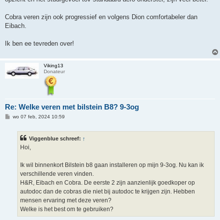
Cobra veren zijn ook progressief en volgens Dion comfortabeler dan
Eibach.
Ik ben ee tevreden over!
Viking13
Donateur
Re: Welke veren met bilstein B8? 9-3og
B
wo 07 feb, 2024 10:59
e
r
i
Viggenblue schreef:
↑
c
h
Hoi,
t
Ik wil binnenkort Bilstein b8 gaan installeren op mijn 9-3og. Nu kan ik
verschillende veren vinden.
H&R, Eibach en Cobra. De eerste 2 zijn aanzienlijk goedkoper op
autodoc dan de cobras die niet bij autodoc te krijgen zijn. Hebben
mensen ervaring met deze veren?
Welke is het best om te gebruiken?