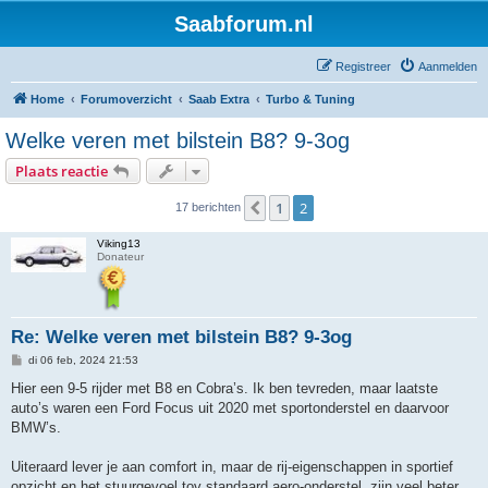
Saabforum.nl
Registreer
Aanmelden
Home
Forumoverzicht
Saab Extra
Turbo & Tuning
Welke veren met bilstein B8? 9-3og
Plaats reactie
1
2
Vorige
17 berichten
Viking13
Donateur
Re: Welke veren met bilstein B8? 9-3og
B
di 06 feb, 2024 21:53
e
r
Hier een 9-5 rijder met B8 en Cobra’s. Ik ben tevreden, maar laatste
i
auto’s waren een Ford Focus uit 2020 met sportonderstel en daarvoor
c
h
BMW’s.
t
Uiteraard lever je aan comfort in, maar de rij-eigenschappen in sportief
opzicht en het stuurgevoel tov standaard aero-onderstel, zijn veel beter.