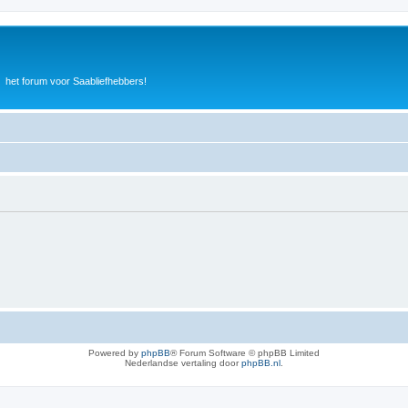
het forum voor Saabliefhebbers!
Powered by
phpBB
® Forum Software © phpBB Limited
Nederlandse vertaling door
phpBB.nl
.