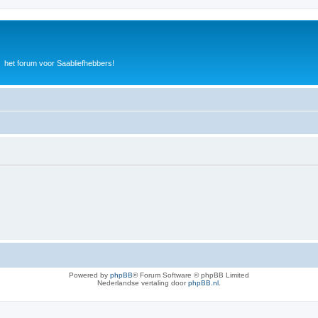
het forum voor Saabliefhebbers!
Powered by
phpBB
® Forum Software © phpBB Limited
Nederlandse vertaling door
phpBB.nl
.