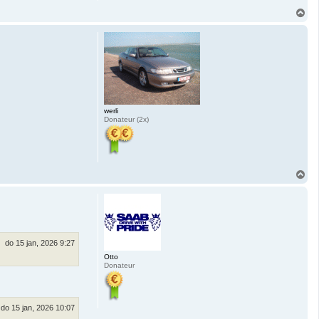
O
m
h
o
o
g
werli
Donateur (2x)
O
m
h
o
o
g
do 15 jan, 2026 9:27
Otto
Donateur
do 15 jan, 2026 10:07