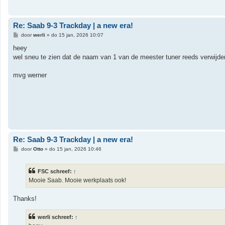
h
t
Re: Saab 9-3 Trackday | a new era!
B
door
werli
»
do 15 jan, 2026 10:07
e
r
heey
i
wel sneu te zien dat de naam van 1 van de meester tuner reeds verwijde
c
h
t
mvg werner
Re: Saab 9-3 Trackday | a new era!
B
door
Otto
»
do 15 jan, 2026 10:46
e
r
i
FSC schreef:
↑
c
h
Mooie Saab. Mooie werkplaats ook!
t
Thanks!
werli schreef:
↑