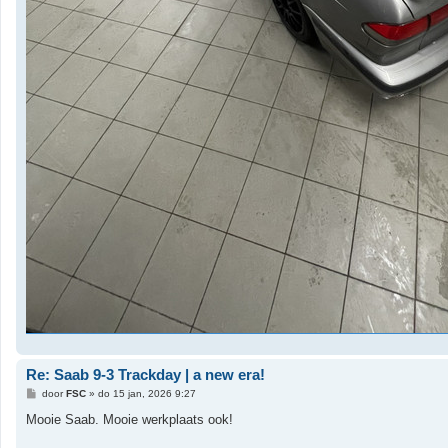
Re: Saab 9-3 Trackday | a new era!
B
door
FSC
»
do 15 jan, 2026 9:27
e
r
Mooie Saab. Mooie werkplaats ook!
i
c