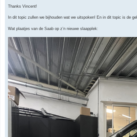
Thanks Vincent!
In dit topic zullen we bijhouden wat we uitspoken! En in dit topic is de 
Wat plaatjes van de Saab op z’n nieuwe slaapplek: