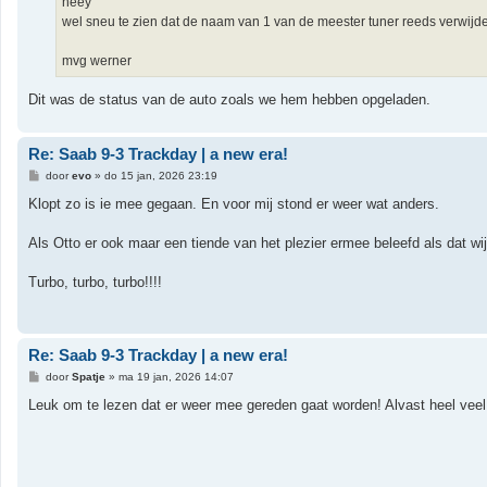
heey
wel sneu te zien dat de naam van 1 van de meester tuner reeds verwijd
mvg werner
Dit was de status van de auto zoals we hem hebben opgeladen.
Re: Saab 9-3 Trackday | a new era!
B
door
evo
»
do 15 jan, 2026 23:19
e
r
Klopt zo is ie mee gegaan. En voor mij stond er weer wat anders.
i
c
h
Als Otto er ook maar een tiende van het plezier ermee beleefd als dat wi
t
Turbo, turbo, turbo!!!!
Re: Saab 9-3 Trackday | a new era!
B
door
Spatje
»
ma 19 jan, 2026 14:07
e
r
Leuk om te lezen dat er weer mee gereden gaat worden! Alvast heel veel 
i
c
h
t