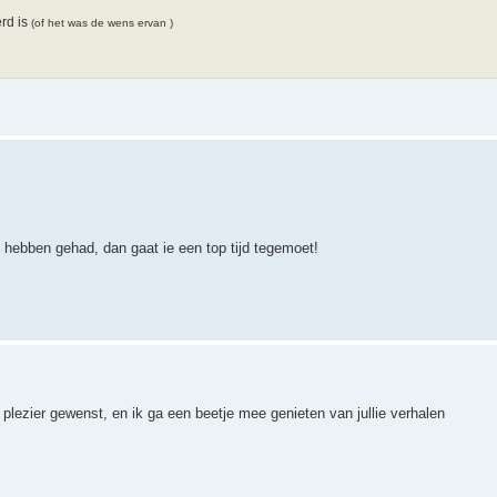
erd is
(of het was de wens ervan )
j hebben gehad, dan gaat ie een top tijd tegemoet!
plezier gewenst, en ik ga een beetje mee genieten van jullie verhalen