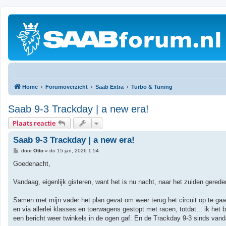
Home
Forumoverzicht
Saab Extra
Turbo & Tuning
Saab 9-3 Trackday | a new era!
Plaats reactie
Saab 9-3 Trackday | a new era!
B
door
Otto
»
do 15 jan, 2026 1:54
e
r
Goedenacht,
i
c
h
Vandaag, eigenlijk gisteren, want het is nu nacht, naar het zuiden ger
t
Samen met mijn vader het plan gevat om weer terug het circuit op te gaan, 
en via allerlei klasses en toerwagens gestopt met racen, totdat... ik het
een bericht weer twinkels in de ogen gaf. En de Trackday 9-3 sinds vanda