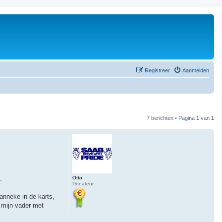
Registreer
Aanmelden
7 berichten • Pagina
1
van
1
Otto
.
Donateur
manneke in de karts,
n mijn vader met