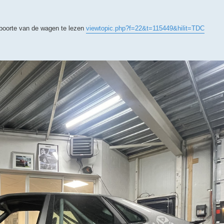
geboorte van de wagen te lezen
viewtopic.php?f=22&t=115449&hilit=TDC