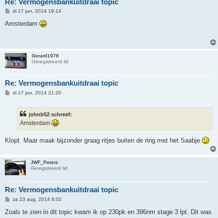
Re: Vermogensbankuitdraai topic
B
di 17 jun, 2014 19:14
e
r
Amsterdam
i
c
h
t
Gerard1978
Geregistreerd lid
Re: Vermogensbankuitdraai topic
B
di 17 jun, 2014 21:20
e
r
i
johnb52 schreef:
c
h
Amsterdam
t
Klopt. Maar maak bijzonder graag ritjes buiten de ring met het Saabje
JWF_Peters
Geregistreerd lid
Re: Vermogensbankuitdraai topic
B
za 23 aug, 2014 8:02
e
r
Zoals te zien in dit topic kwam ik op 230pk en 396nm stage 3 lpt. Dit was
i