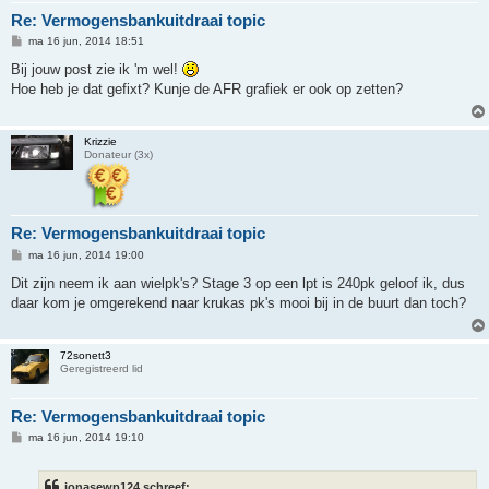
Re: Vermogensbankuitdraai topic
B
ma 16 jun, 2014 18:51
e
r
Bij jouw post zie ik 'm wel!
i
Hoe heb je dat gefixt? Kunje de AFR grafiek er ook op zetten?
c
h
t
Krizzie
Donateur (3x)
Re: Vermogensbankuitdraai topic
B
ma 16 jun, 2014 19:00
e
r
Dit zijn neem ik aan wielpk's? Stage 3 op een lpt is 240pk geloof ik, dus
i
daar kom je omgerekend naar krukas pk's mooi bij in de buurt dan toch?
c
h
t
72sonett3
Geregistreerd lid
Re: Vermogensbankuitdraai topic
B
ma 16 jun, 2014 19:10
e
r
i
jonasewp124 schreef:
c