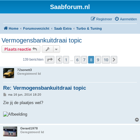
Saabforum.nl
Registreer
Aanmelden
Home
Forumoverzicht
Saab Extra
Turbo & Tuning
Vermogensbankuitdraai topic
Plaats reactie
Pagina
8
van
10
1
6
7
8
9
10
Vorige
Volgende
139 berichten
…
72sonett3
Geregistreerd lid
Re: Vermogensbankuitdraai topic
B
ma 16 jun, 2014 18:20
e
r
Zie jij de plaatjes wel?
i
c
h
t
Gerard1978
Geregistreerd lid