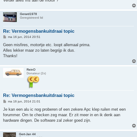
Verder alles fris aan de motor ?
Gerard1978
Geregistreerd lid
Re: Vermogensbankuitdraai topic
B
ma 16 jun, 2014 20:51
e
r
Geen misfires, motortje etc. loopt allemaal prima.
i
Alles lekker maar zo laten begrijp ik dus.
c
h
Thanks!
t
ReinO
Donateur (2x)
Re: Vermogensbankuitdraai topic
B
ma 16 jun, 2014 21:01
e
r
Je kan een alu ic nog proberen of een zekere Apc klep ruilen met een
i
forummer. Om te checken zeg maar. Er zit meer in en ik denk aan
c
h
hardware dingen. De software zal zeker goed zijn.
t
Gert-Jan 44