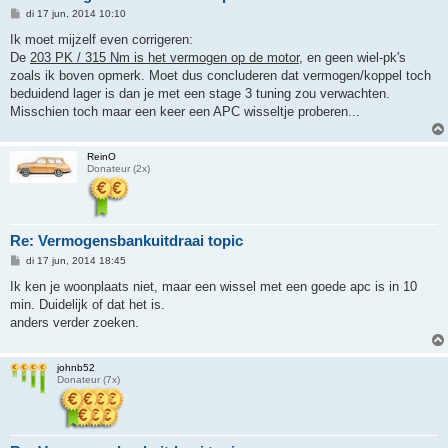
B
di 17 jun, 2014 10:10
e
r
Ik moet mijzelf even corrigeren:
i
De
203 PK / 315 Nm is het vermogen op de motor
, en geen wiel-pk's
c
h
zoals ik boven opmerk. Moet dus concluderen dat vermogen/koppel toch
t
beduidend lager is dan je met een stage 3 tuning zou verwachten.
Misschien toch maar een keer een APC wisseltje proberen...
ReinO
Donateur (2x)
Re: Vermogensbankuitdraai topic
B
di 17 jun, 2014 18:45
e
r
Ik ken je woonplaats niet, maar een wissel met een goede apc is in 10
i
min. Duidelijk of dat het is.
c
h
anders verder zoeken.
t
johnb52
Donateur (7x)