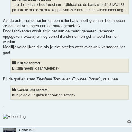
h
...op de testbank heeft gestaan... Uitdraai op de bank was 94,3 kW/128
t
pk aan de motor en max koppel van 306 Nm, aan de wielen bleef nog ...
Als de auto met de wielen op een rollenbank heeft gestaan, hoe hebben
ze dan het vermogen aan de
motor
gemeten?
Door fabrikanten wordt altijd het aan de motor gemeten vermogen
opgegeven, waarbij er nog verschillende normen gehanteerd kunnen
worden.
Moeilijk vergelijken dus als je niet precies weet over welk vermogen het
gaat.
Krizzie schreef:
Dit zijn neem ik aan wielpk's?
Bij de grafiek staat '
Flywheel Torque
' en '
Flywheel Power
' , dus; nee.
Gerard1978 schreef:
Kun je de AFR grafiek er ook op zetten?
.
Gerard1978