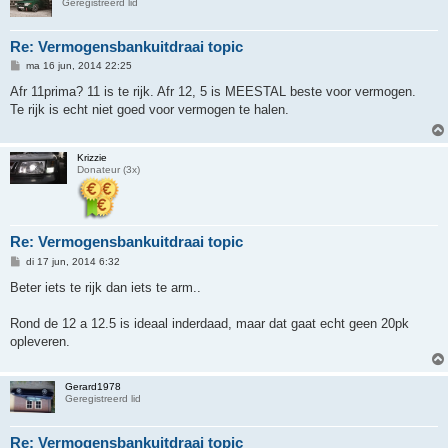
Geregistreerd lid
Re: Vermogensbankuitdraai topic
B
ma 16 jun, 2014 22:25
e
r
Afr 11prima? 11 is te rijk. Afr 12, 5 is MEESTAL beste voor vermogen.
i
Te rijk is echt niet goed voor vermogen te halen.
c
h
t
Krizzie
Donateur (3x)
Re: Vermogensbankuitdraai topic
B
di 17 jun, 2014 6:32
e
r
Beter iets te rijk dan iets te arm..
i
c
h
Rond de 12 a 12.5 is ideaal inderdaad, maar dat gaat echt geen 20pk
t
opleveren.
Gerard1978
Geregistreerd lid
Re: Vermogensbankuitdraai topic