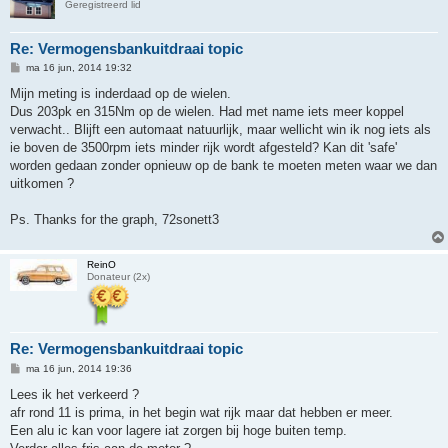
Geregistreerd lid
Re: Vermogensbankuitdraai topic
B
ma 16 jun, 2014 19:32
e
r
Mijn meting is inderdaad op de wielen.
i
Dus 203pk en 315Nm op de wielen. Had met name iets meer koppel
c
h
verwacht.. Blijft een automaat natuurlijk, maar wellicht win ik nog iets als
t
ie boven de 3500rpm iets minder rijk wordt afgesteld? Kan dit 'safe'
worden gedaan zonder opnieuw op de bank te moeten meten waar we dan
uitkomen ?
Ps. Thanks for the graph, 72sonett3
ReinO
Donateur (2x)
Re: Vermogensbankuitdraai topic
B
ma 16 jun, 2014 19:36
e
r
Lees ik het verkeerd ?
i
afr rond 11 is prima, in het begin wat rijk maar dat hebben er meer.
c
h
Een alu ic kan voor lagere iat zorgen bij hoge buiten temp.
t