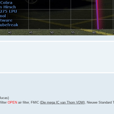
lucas)
filter
OPEN
air filter, FMIC (
Die mega IC van Thom VDW
), Nieuwe Standard T