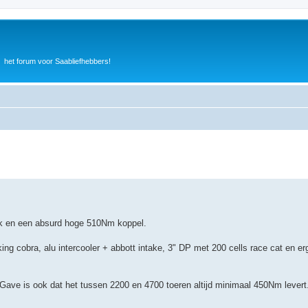
het forum voor Saabliefhebbers!
k en een absurd hoge 510Nm koppel.
g cobra, alu intercooler + abbott intake, 3" DP met 200 cells race cat en er
ve is ook dat het tussen 2200 en 4700 toeren altijd minimaal 450Nm levert. O