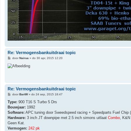
Re: Vermogensbankuitdraai topic
B
door
Nairua
»
do 30 apr, 2015 12:20
e
r
i
c
h
t
Re: Vermogensbankuitdraai topic
B
door
BartW
»
do 24 sep, 2015 18:47
e
r
Type:
900 T16 S Turbo 5 Drs
i
Bouwjaar:
1992
c
h
Software:
APC tuning door Sweedspeed racing + Speedparts Fuel Chip (
t
Hardware:
3 inch JT downpipe met 2.5 inch simons uitlaat
Combo
, K&N 
Geen Kat.
Vermogen:
242 pk