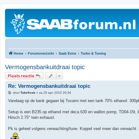
Home
Forumoverzicht
Saab Extra
Turbo & Tuning
Vermogensbankuitdraai topic
Plaats reactie
Re: Vermogensbankuitdraai topic
B
door
Tubefreak
»
za 25 apr, 2015 20:34
e
r
Vandaag op de bank gegaan bij Tovami met een tank 70% ethanol: 300p
i
c
h
Setup is een B235 op ethanol met deca 630 en walbro pomp, TD04-15t, kin
t
Hirsch 2.75" twin exhaust.
Pk is geheel volgens verwachting/tune. Koppel veel meer dan verwacht. Ga