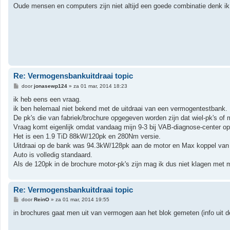
r
Oude mensen en computers zijn niet altijd een goede combinatie denk i
i
c
h
t
Re: Vermogensbankuitdraai topic
B
door
jonasewp124
»
za 01 mar, 2014 18:23
e
r
ik heb eens een vraag.
i
ik ben helemaal niet bekend met de uitdraai van een vermogentestbank.
c
h
De pk's die van fabriek/brochure opgegeven worden zijn dat wiel-pk's of 
t
Vraag komt eigenlijk omdat vandaag mijn 9-3 bij VAB-diagnose-center op
Het is een 1.9 TiD 88kW/120pk en 280Nm versie.
Uitdraai op de bank was 94.3kW/128pk aan de motor en Max koppel van 
Auto is volledig standaard.
Als de 120pk in de brochure motor-pk's zijn mag ik dus niet klagen me
Re: Vermogensbankuitdraai topic
B
door
ReinO
»
za 01 mar, 2014 19:55
e
r
in brochures gaat men uit van vermogen aan het blok gemeten (info uit d
i
c
h