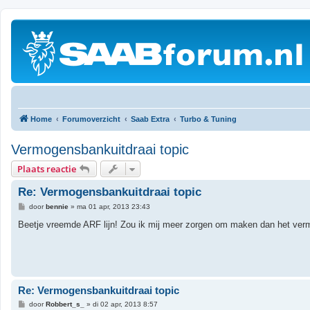
Home
Forumoverzicht
Saab Extra
Turbo & Tuning
Vermogensbankuitdraai topic
Plaats reactie
Re: Vermogensbankuitdraai topic
B
door
bennie
»
ma 01 apr, 2013 23:43
e
r
Beetje vreemde ARF lijn! Zou ik mij meer zorgen om maken dan het verm
i
c
h
t
Re: Vermogensbankuitdraai topic
B
door
Robbert_s_
»
di 02 apr, 2013 8:57