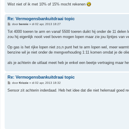
Wist niet of ik met 10% of 15% mocht rekenen
Re: Vermogensbankuitdraai topic
B
door
bennie
»
di 02 apr, 2013 18:27
e
r
Tot 4000 toeren te arm en vanaf 5500 toeren duikt hij onder de 11 delen l
i
zou hij eigenlijk nooit veel boven mogen lopen maar zie jou lijntjes van 
c
h
t
Op gas is het rijke lopen niet zo,n punt het te arm lopen wel, meer warmt
benzine wil je niet onder de mengverhouding 1:11 komen omdat je de olie
als je achterin de uitlaat meet heb je enkel een beetje vertraging maar h
Re: Vermogensbankuitdraai topic
B
door
Krizzie
»
di 02 apr, 2013 18:32
e
r
Sensor zit achterin inderdaad. Heb het idee dat die niet helemaal goed r
i
c
h
t