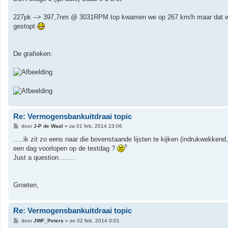
i
c
h
227pk --> 397,7nm @ 3031RPM top kwamen we op 267 km/h maar dat was 
t
gestopt
De grafieken:
Re: Vermogensbankuitdraai topic
B
door
J-P de Waal
»
za 01 feb, 2014 23:06
e
r
.....ik zit zo eens naar die bovenstaande lijsten te kijken (indrukwekke
i
een dag voorlopen op de testdag ?
c
h
Just a question........
t
Groeten,
Re: Vermogensbankuitdraai topic
B
door
JWF_Peters
»
zo 02 feb, 2014 0:01
e