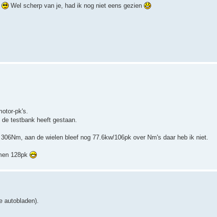
k
Wel scherp van je, had ik nog niet eens gezien
motor-pk's.
 de testbank heeft gestaan.
306Nm, aan de wielen bleef nog 77.6kw/106pk over Nm's daar heb ik niet.
t men 128pk
e autobladen).