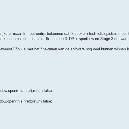
grijkste, maar ik moet eerlijk bekennen dat ik stiekem toch ietsiepietsie meer
 kunnen halen… dacht ik. Ik heb een 3” DP + sportflow en Stage 3 software
geweest? Zou je met het fine-tunen van de software nog veel kunnen winnen b
dow.open(this.href);return false;
dow.open(this.href);return false;