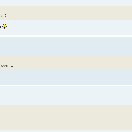
oel?
er
ogen....