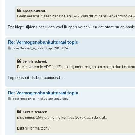
e
r
i
Spatje schreef:
c
h
Geen verschil tussen benzine en LPG. Was dit volgens verwachting/gev
t
Dat klopt, tijdens het rijden voel ik geen verschil en dat staat nu op papi
Re: Vermogensbankuitdraai topic
B
door
Robbert_s_
»
di 02 apr, 2013 8:57
e
r
i
bennie schreef:
c
h
Beetje vreemde ARF lijn! Zou ik mij meer zorgen om maken dan het verm
t
Leg eens uit. Ik ben benieuwd...
Re: Vermogensbankuitdraai topic
B
door
Robbert_s_
»
di 02 apr, 2013 8:58
e
r
i
Krizzie schreef:
c
h
plus minus 15% erbij en je komt op 207pk aan de kruk.
t
Lijkt mij prima toch?