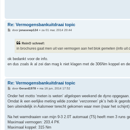
t
Re: Vermogensbankuitdraai topic
B
door
jonasewp124
»
za 01 mar, 2014 20:44
e
r
i
ReinO schreef:
c
h
in brochures gaat men uit van vermogen aan het blok gemeten (info uit 
t
ok bedankt voor de info.
en dus zoals ik al zei dan mag k niet klagen met de 306Nm koppel en de
Re: Vermogensbankuitdraai topic
B
door
Gerard1978
»
ma 16 jun, 2014 17:52
e
r
Onder het motto ‘meten is weten’ afgelopen weekend de dyno opgegaan. A
i
Omdat ik een eerlijke meting wilde zonder ‘verzonnen’ pk’s heb ik geprob
c
h
ben uiteindelijk in Aalsmeer terecht gekomen waar men (naar het schijnt)
t
Na het warmdraaien van mijn 9-3 2.0T automaat (T5) heeft men 3 runs ge
Maximaal vermogen: 203.4 PK
Maximaal koppel: 315 Nm