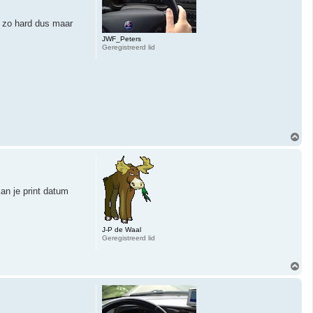
 zo hard dus maar
JWF_Peters
Geregistreerd lid
O
m
h
o
o
g
an je print datum
J-P de Waal
Geregistreerd lid
O
m
h
o
o