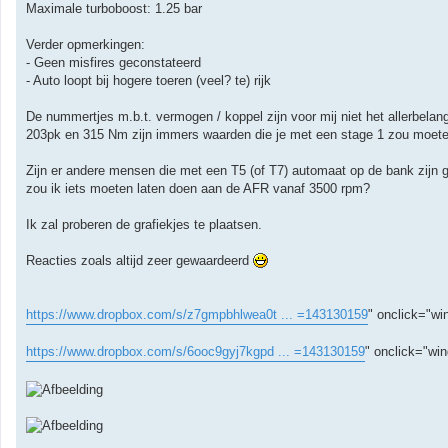
Maximale turboboost: 1.25 bar
Verder opmerkingen:
- Geen misfires geconstateerd
- Auto loopt bij hogere toeren (veel? te) rijk
De nummertjes m.b.t. vermogen / koppel zijn voor mij niet het allerbelan
203pk en 315 Nm zijn immers waarden die je met een stage 1 zou moeten
Zijn er andere mensen die met een T5 (of T7) automaat op de bank zijn 
zou ik iets moeten laten doen aan de AFR vanaf 3500 rpm?
Ik zal proberen de grafiekjes te plaatsen.
Reacties zoals altijd zeer gewaardeerd
https://www.dropbox.com/s/z7gmpbhlwea0t ... =143130159
" onclick="win
https://www.dropbox.com/s/6ooc9gyj7kgpd ... =143130159
" onclick="win