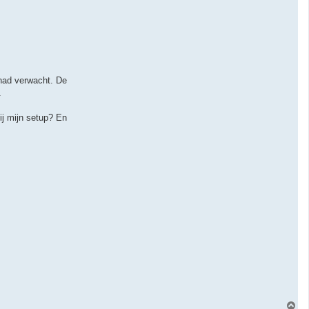
 had verwacht. De
.
ij mijn setup? En
O