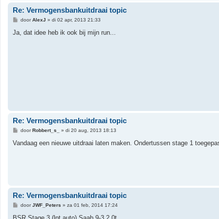
Re: Vermogensbankuitdraai topic
B
door
AlexJ
»
di 02 apr, 2013 21:33
e
r
Ja, dat idee heb ik ook bij mijn run...
i
c
h
t
Re: Vermogensbankuitdraai topic
B
door
Robbert_s_
»
di 20 aug, 2013 18:13
e
r
Vandaag een nieuwe uitdraai laten maken. Ondertussen stage 1 toegepas
i
c
h
t
Re: Vermogensbankuitdraai topic
B
door
JWF_Peters
»
za 01 feb, 2014 17:24
e
r
BSR Stage 3 (lpt auto) Saab 9-3 2.0t