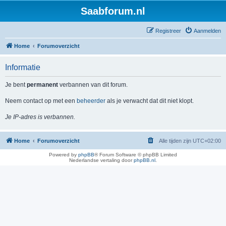
Saabforum.nl
Registreer
Aanmelden
Home
Forumoverzicht
Informatie
Je bent
permanent
verbannen van dit forum.
Neem contact op met een
beheerder
als je verwacht dat dit niet klopt.
Je IP-adres is verbannen.
Home
Forumoverzicht
Alle tijden zijn
UTC+02:00
Powered by
phpBB
® Forum Software © phpBB Limited
Nederlandse vertaling door
phpBB.nl
.