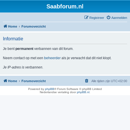
Saabforum.nl
Registreer
Aanmelden
Home
Forumoverzicht
Informatie
Je bent
permanent
verbannen van dit forum.
Neem contact op met een
beheerder
als je verwacht dat dit niet klopt.
Je IP-adres is verbannen.
Home
Forumoverzicht
Alle tijden zijn
UTC+02:00
Powered by
phpBB
® Forum Software © phpBB Limited
Nederlandse vertaling door
phpBB.nl
.