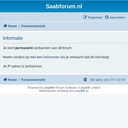
Saabforum.nl
Registreer
Aanmelden
Home
Forumoverzicht
Informatie
Je bent
permanent
verbannen van dit forum.
Neem contact op met een
beheerder
als je verwacht dat dit niet klopt.
Je IP-adres is verbannen.
Home
Forumoverzicht
Alle tijden zijn
UTC+02:00
Powered by
phpBB
® Forum Software © phpBB Limited
Nederlandse vertaling door
phpBB.nl
.