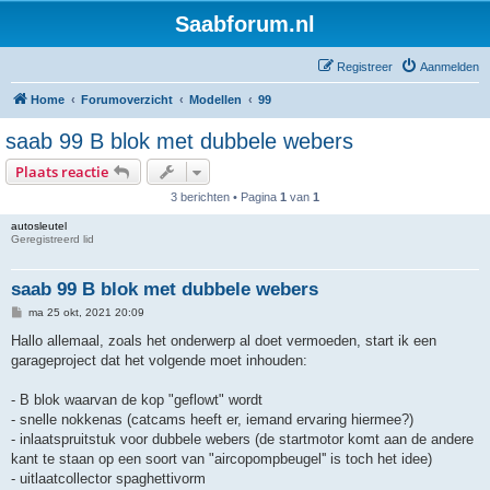
Saabforum.nl
Registreer
Aanmelden
Home
Forumoverzicht
Modellen
99
saab 99 B blok met dubbele webers
Plaats reactie
3 berichten • Pagina
1
van
1
autosleutel
Geregistreerd lid
saab 99 B blok met dubbele webers
B
ma 25 okt, 2021 20:09
e
r
Hallo allemaal, zoals het onderwerp al doet vermoeden, start ik een
i
garageproject dat het volgende moet inhouden:
c
h
t
- B blok waarvan de kop "geflowt" wordt
- snelle nokkenas (catcams heeft er, iemand ervaring hiermee?)
- inlaatspruitstuk voor dubbele webers (de startmotor komt aan de andere
kant te staan op een soort van "aircopompbeugel'' is toch het idee)
- uitlaatcollector spaghettivorm