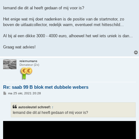
Iemand die dit al heeft gedaan of mij voor is?
Het enige wat mij doet nadenken is de positie van de startmotor, zo
boven de uitlaatcollector, redelijk warm, eventueel met hitteschild...
Al bij al een dikke 3000 - 4000 euro, alhoewel het wel iets uniek is dan...
Graag wat advies!
reiernumans
Donateur (2x)
Re: saab 99 B blok met dubbele webers
B
ma 25 okt, 2021 20:28
e
r
i
autosleutel schreef:
↑
c
h
Iemand die dit al heeft gedaan of mij voor is?
t