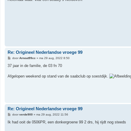
i
c
h
t
Re: Origineel Nederlandse vroege 99
B
door
Arnout99cc
»
ma 29 aug, 2022 8:50
e
r
37 jaar in de familie, de 03 fn 70
i
c
h
Afgelopen weekend op stand van de saabclub op soestdijk.
t
Re: Origineel Nederlandse vroege 99
B
door
verde900
»
ma 29 aug, 2022 11:56
e
r
Ik had ooit de 0506PR, een donkergroene 99 2 drs, hij rijdt nog steeds
i
c