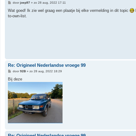
B
door
joep97
»
zo 28 aug, 2022 17:11
e
r
Wat goed! Ik zie wel graag een plaatje bij elke vermelding in dit topic
D
i
to-own-list.
c
h
t
Re: Origineel Nederlandse vroege 99
B
door
92B
»
zo 28 aug, 2022 18:29
e
r
Bij deze
i
c
h
t
Re: Origineel Nederlandse vroege 99