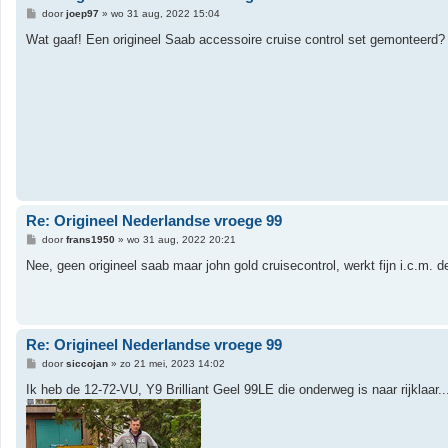
B
door
joep97
»
wo 31 aug, 2022 15:04
e
r
Wat gaaf! Een origineel Saab accessoire cruise control set gemonteerd?
i
c
h
t
Re: Origineel Nederlandse vroege 99
B
door
frans1950
»
wo 31 aug, 2022 20:21
e
r
Nee, geen origineel saab maar john gold cruisecontrol, werkt fijn i.c.m. 
i
c
h
t
Re: Origineel Nederlandse vroege 99
B
door
siccojan
»
zo 21 mei, 2023 14:02
e
r
Ik heb de 12-72-VU, Y9 Brilliant Geel 99LE die onderweg is naar rijklaar..
i
c
h
t