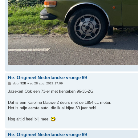
Re: Origineel Nederlandse vroege 99
B
door
92B
»
zo 28 aug, 2022 17:09
e
r
Jazeker! Ook een 73-er met kenteken 96-35-ZG.
i
c
h
Dat is een Karolina blauwe 2 deurs met de 1854 cc motor.
t
Het is mijn eerste auto, die ik al bijna 30 jaar heb!
Nog altijd heel blij mee!
Re: Origineel Nederlandse vroege 99