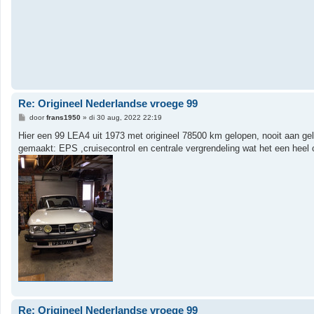
h
t
Re: Origineel Nederlandse vroege 99
B
door
frans1950
»
di 30 aug, 2022 22:19
e
r
Hier een 99 LEA4 uit 1973 met origineel 78500 km gelopen, nooit aan gel
i
gemaakt: EPS ,cruisecontrol en centrale vergrendeling wat het een heel c
c
h
t
Re: Origineel Nederlandse vroege 99