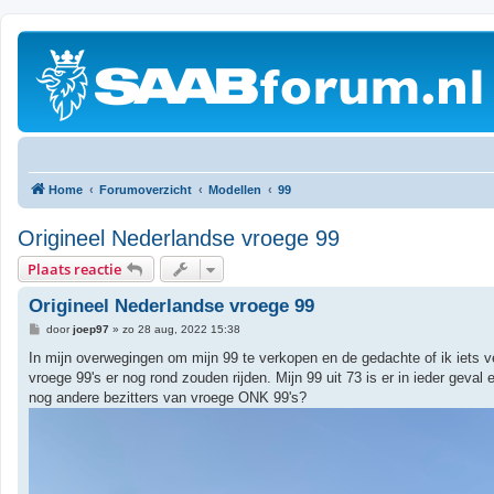
Home
Forumoverzicht
Modellen
99
Origineel Nederlandse vroege 99
Plaats reactie
Origineel Nederlandse vroege 99
B
door
joep97
»
zo 28 aug, 2022 15:38
e
r
In mijn overwegingen om mijn 99 te verkopen en de gedachte of ik iets v
i
vroege 99's er nog rond zouden rijden. Mijn 99 uit 73 is er in ieder geva
c
h
nog andere bezitters van vroege ONK 99's?
t