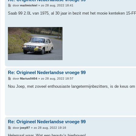
B
door
mailmichiel
»
zo 28 aug, 2022 18:41
e
r
Saab 99 2.0L van 1975, al 30 jaar in bezit met het mooie kenteken 15-F
i
c
h
t
Re: Origineel Nederlandse vroege 99
B
door
Marius0404
»
zo 28 aug, 2022 18:57
e
r
Nou Joep, met zoveel enthousiaste langetermijnbezitters, is de keus om t
i
c
h
t
Re: Origineel Nederlandse vroege 99
B
door
joep97
»
zo 28 aug, 2022 19:16
e
r
Helemaal waar. Wat een beauty’s hierboven!