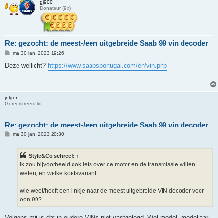
gj900
Donateur (9x)
Re: gezocht: de meest-/een uitgebreide Saab 99 vin decoder
B
ma 30 jan, 2023 19:26
e
r
Deze wellicht?
https://www.saabsportugal.com/en/vin.php
i
c
h
t
jelger
Geregistreerd lid
Re: gezocht: de meest-/een uitgebreide Saab 99 vin decoder
B
ma 30 jan, 2023 20:30
e
r
i
Style&Co schreef:
↑
c
h
Ik zou bijvoorbeeld ook iets over de motor en de transmissie willen
t
weten, en welke koetsvariant.
wie weet/heeft een linkje naar de meest uitgebreide VIN decoder voor
een 99?
Volgens mij is dat in oudere VINs niet vastgelegd. Wel model, modeljaar,