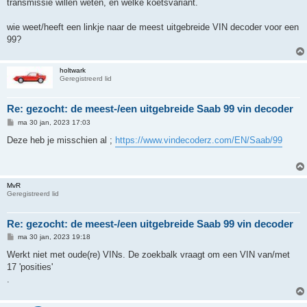
transmissie willen weten, en welke koetsvariant.
wie weet/heeft een linkje naar de meest uitgebreide VIN decoder voor een
99?
holtwark
Geregistreerd lid
Re: gezocht: de meest-/een uitgebreide Saab 99 vin decoder
B
ma 30 jan, 2023 17:03
e
r
Deze heb je misschien al ;
https://www.vindecoderz.com/EN/Saab/99
i
c
h
t
MvR
Geregistreerd lid
Re: gezocht: de meest-/een uitgebreide Saab 99 vin decoder
B
ma 30 jan, 2023 19:18
e
r
Werkt niet met oude(re) VINs. De zoekbalk vraagt om een VIN van/met
i
17 'posities'
c
h
.
t