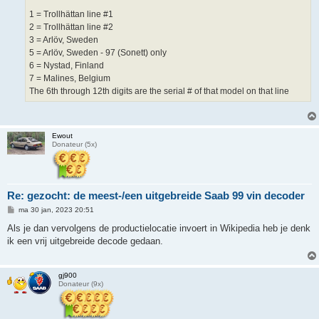
1 = Trollhättan line #1
2 = Trollhättan line #2
3 = Arlöv, Sweden
5 = Arlöv, Sweden - 97 (Sonett) only
6 = Nystad, Finland
7 = Malines, Belgium
The 6th through 12th digits are the serial # of that model on that line
Ewout
Donateur (5x)
Re: gezocht: de meest-/een uitgebreide Saab 99 vin decoder
B
ma 30 jan, 2023 20:51
e
r
Als je dan vervolgens de productielocatie invoert in Wikipedia heb je denk
i
ik een vrij uitgebreide decode gedaan.
c
h
t
gj900
Donateur (9x)