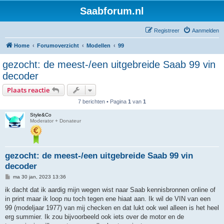
Saabforum.nl
Registreer
Aanmelden
Home
Forumoverzicht
Modellen
99
gezocht: de meest-/een uitgebreide Saab 99 vin
decoder
Plaats reactie
7 berichten • Pagina
1
van
1
Style&Co
Moderator + Donateur
gezocht: de meest-/een uitgebreide Saab 99 vin
decoder
B
ma 30 jan, 2023 13:36
e
r
ik dacht dat ik aardig mijn wegen wist naar Saab kennisbronnen online of
i
in print maar ik loop nu toch tegen ene hiaat aan. Ik wil de VIN van een
c
h
99 (modeljaar 1977) van mij checken en dat lukt ook wel alleen is het heel
t
erg summier. Ik zou bijvoorbeeld ook iets over de motor en de