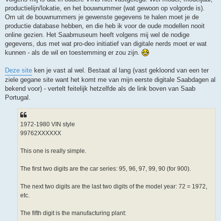
productielijn/lokatie, en het bouwnummer (wat gewoon op volgorde is).
Om uit de bouwnummers je gewenste gegevens te halen moet je de
productie database hebben, en die heb ik voor de oude modellen nooit
online gezien. Het Saabmuseum heeft volgens mij wel de nodige
gegevens, dus met wat pro-deo initiatief van digitale nerds moet er wat
kunnen - als de wil en toestemming er zou zijn.
Deze site
ken je vast al wel. Bestaat al lang (vast gekloond van een ter
ziele gegane site want het komt me van mijn eerste digitale Saabdagen al
bekend voor) - vertelt feitelijk hetzelfde als de link boven van Saab
Portugal.
1972-1980 VIN style
99762XXXXXX
This one is really simple.
The first two digits are the car series: 95, 96, 97, 99, 90 (for 900).
The next two digits are the last two digits of the model year: 72 = 1972,
etc.
The fifth digit is the manufacturing plant: