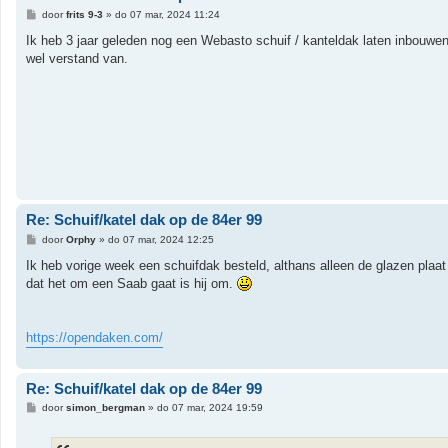
B
door
frits 9-3
»
do 07 mar, 2024 11:24
e
r
Ik heb 3 jaar geleden nog een Webasto schuif / kanteldak laten inbouwen
i
wel verstand van.
c
h
t
Re: Schuif/katel dak op de 84er 99
B
door
Orphy
»
do 07 mar, 2024 12:25
e
r
Ik heb vorige week een schuifdak besteld, althans alleen de glazen plaat
i
dat het om een Saab gaat is hij om.
c
h
t
https://opendaken.com/
Re: Schuif/katel dak op de 84er 99
B
door
simon_bergman
»
do 07 mar, 2024 19:59
e
r
i