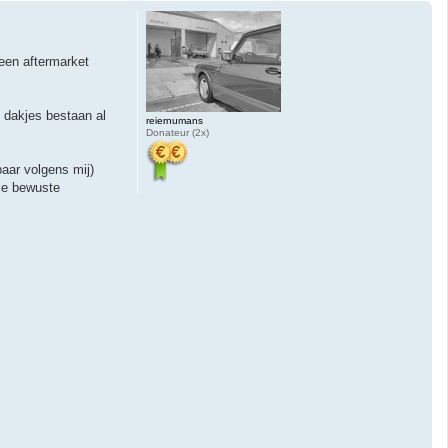
h
o
o
g
 een aftermarket
e dakjes bestaan al
reiernumans
Donateur (2x)
aar volgens mij)
die bewuste