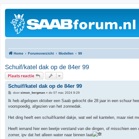
Home
Forumoverzicht
Modellen
99
Schuif/katel dak op de 84er 99
Plaats reactie
Schuif/katel dak op de 84er 99
B
door
simon_bergman
»
do 07 mar, 2024 9:29
e
r
Ik heb afgelopen oktober een Saab gekocht die 28 jaar in een schuur heeft 
i
voorspoedig, afgezien van het zonnedak.
c
h
t
Het ding heeft een schuif/kantel dakje, wat wel wil kantelen, maar niet 
Heeft iemand hier een beetje verstand van die dingen, of misschien een 
zomer, ipv dat het alleen water naar binnen laat