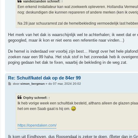
vanderzanden schreef:
↑
c
h
Een erkend installateur kan wat zoekwerk opleveren. Hollandia Vermeule
t
nog: deskundigen die kunnen repareren of andere merken (ken ik overige
Na 28 jaar schuurarrest zal de hemelbekleding vermoedelijk last hebbe
Het merk van het dak is waarschijnlijk wel te achterhalen; ik weet dat er
gegoogled, maar ik kon er niet eens een referentie naar vinden...)
De hemel is inderdaad ver voorbij zijn best... Hangt over het hele plafond, 
zoeken naar een 99 haha. Het stuk stof in het zonnedak heb ik overigens
poging gedaan het dak te fixen, waarbij de bekleding in de weg zat.
Re: Schuif/katel dak op de 84er 99
B
door
simon_bergman
»
do 07 mar, 2024 20:02
e
r
i
Orphy schreef:
↑
c
h
Ik heb vorige week een schuifdak besteld, althans alleen de glazen plaat
t
het om een Saab gaat is hij om.
https://opendaken.com/
Ik kom uit Eindhoven, dus Roosendaal is zeker te doen. (Beter dan in Gr