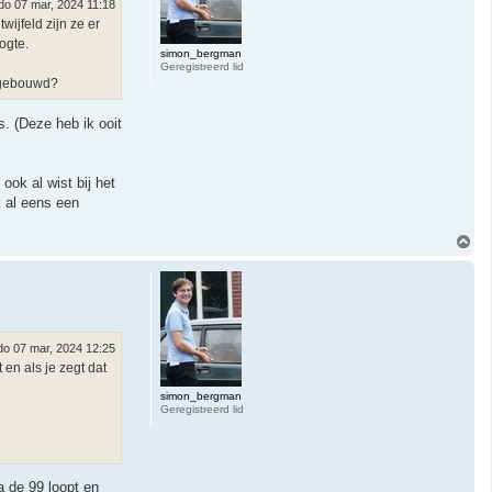
do 07 mar, 2024 11:18
ijfeld zijn ze er
ogte.
simon_bergman
Geregistreerd lid
itgebouwd?
s. (Deze heb ik ooit
ook al wist bij het
k al eens een
O
m
h
o
o
g
do 07 mar, 2024 12:25
en als je zegt dat
simon_bergman
Geregistreerd lid
a de 99 loopt en