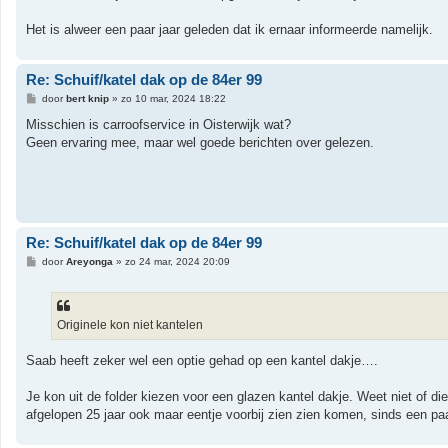
Het is alweer een paar jaar geleden dat ik ernaar informeerde namelijk.
Re: Schuif/katel dak op de 84er 99
B
door
bert knip
»
zo 10 mar, 2024 18:22
e
r
Misschien is carroofservice in Oisterwijk wat?
i
Geen ervaring mee, maar wel goede berichten over gelezen.
c
h
t
Re: Schuif/katel dak op de 84er 99
B
door
Areyonga
»
zo 24 mar, 2024 20:09
e
r
i
c
h
Originele kon niet kantelen
t
Saab heeft zeker wel een optie gehad op een kantel dakje….
Je kon uit de folder kiezen voor een glazen kantel dakje. Weet niet of die
afgelopen 25 jaar ook maar eentje voorbij zien zien komen, sinds een pa