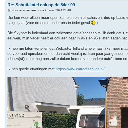
Re: Schuif/katel dak op de 84er 99
B
door
reiernumans
»
ma 25 mar, 2024 20:48
e
r
Die kon weer alleen maar open kantelen en niet schuiven, dus op basis van
i
dakje gaat (voor de nerds onder ons in ieder geval
).
c
h
t
Die Skyport is inderdaad een zeldzame optie/accessoire. Ik denk dat 't s
eeuwen, mijn vader heeft er ook een paar in 96's en 95's laten zagen back
Ik heb me laten vertellen dat Webasto/Hollandia helemaal niks meer maa
de voorraad opmaken en het dan echt voorbij is. Een paar jaar geleden h
inbouw(st)er ook nog aan zulke daken komen voor andere auto's toen erna
Ik heb goede ervaringen met
https://www.carroofservice.nl/