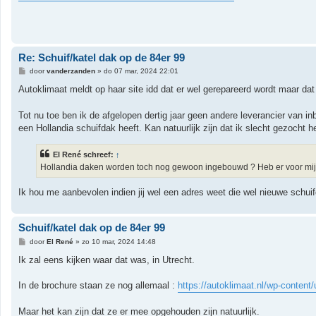
t
Re: Schuif/katel dak op de 84er 99
B
door
vanderzanden
»
do 07 mar, 2024 22:01
e
r
Autoklimaat meldt op haar site idd dat er wel gerepareerd wordt maar dat
i
c
h
Tot nu toe ben ik de afgelopen dertig jaar geen andere leverancier van
t
een Hollandia schuifdak heeft. Kan natuurlijk zijn dat ik slecht gezocht h
El René schreef:
↑
Hollandia daken worden toch nog gewoon ingebouwd ? Heb er voor mijn 9
Ik hou me aanbevolen indien jij wel een adres weet die wel nieuwe schui
Schuif/katel dak op de 84er 99
B
door
El René
»
zo 10 mar, 2024 14:48
e
r
Ik zal eens kijken waar dat was, in Utrecht.
i
c
h
In de brochure staan ze nog allemaal :
https://autoklimaat.nl/wp-content/
t
Maar het kan zijn dat ze er mee opgehouden zijn natuurlijk.