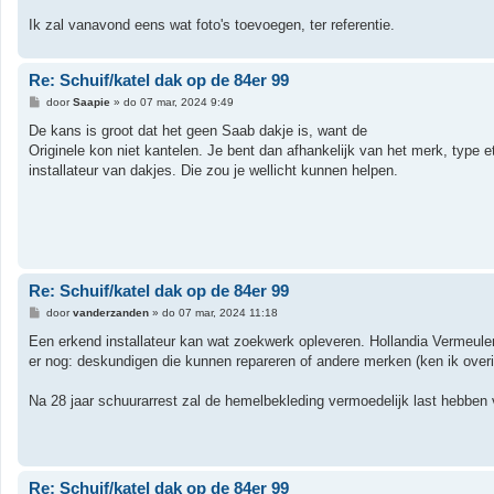
Ik zal vanavond eens wat foto's toevoegen, ter referentie.
Re: Schuif/katel dak op de 84er 99
B
door
Saapie
»
do 07 mar, 2024 9:49
e
r
De kans is groot dat het geen Saab dakje is, want de
i
Originele kon niet kantelen. Je bent dan afhankelijk van het merk, type 
c
h
installateur van dakjes. Die zou je wellicht kunnen helpen.
t
Re: Schuif/katel dak op de 84er 99
B
door
vanderzanden
»
do 07 mar, 2024 11:18
e
r
Een erkend installateur kan wat zoekwerk opleveren. Hollandia Vermeulen
i
er nog: deskundigen die kunnen repareren of andere merken (ken ik overi
c
h
t
Na 28 jaar schuurarrest zal de hemelbekleding vermoedelijk last hebben
Re: Schuif/katel dak op de 84er 99