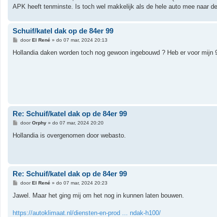
APK heeft tenminste. Is toch wel makkelijk als de hele auto mee naar d
Schuif/katel dak op de 84er 99
B
door
El René
»
do 07 mar, 2024 20:13
e
r
Hollandia daken worden toch nog gewoon ingebouwd ? Heb er voor mijn 9-
i
c
h
t
Re: Schuif/katel dak op de 84er 99
B
door
Orphy
»
do 07 mar, 2024 20:20
e
r
Hollandia is overgenomen door webasto.
i
c
h
t
Re: Schuif/katel dak op de 84er 99
B
door
El René
»
do 07 mar, 2024 20:23
e
r
Jawel. Maar het ging mij om het nog in kunnen laten bouwen.
i
c
h
https://autoklimaat.nl/diensten-en-prod ... ndak-h100/