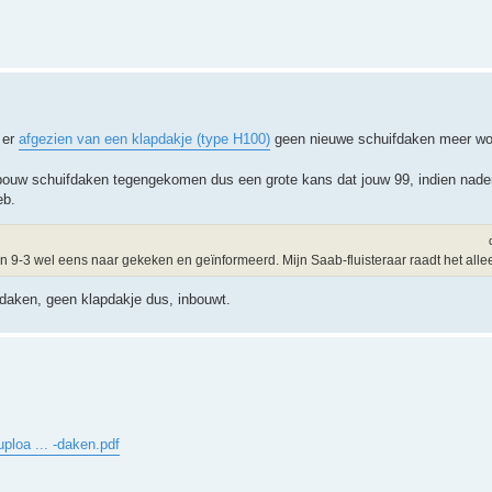
 er
afgezien van een klapdakje (type H100)
geen nieuwe schuifdaken meer wo
 inbouw schuifdaken tegengekomen dus een grote kans dat jouw 99, indien nad
eb.
-3 wel eens naar gekeken en geïnformeerd. Mijn Saab-fluisteraar raadt het allee
fdaken, geen klapdakje dus, inbouwt.
uploa ... -daken.pdf