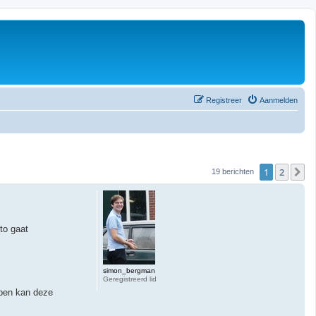
Registreer
Aanmelden
1
2
V
19 berichten
uto gaat
simon_bergman
Geregistreerd lid
open kan deze