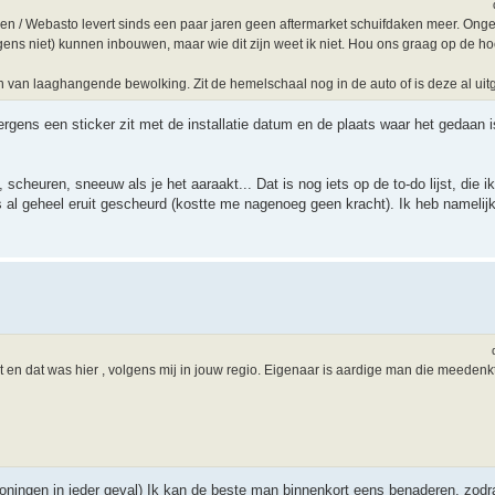
n / Webasto levert sinds een paar jaren geen aftermarket schuifdaken meer. Ongetw
ns niet) kunnen inbouwen, maar wie dit zijn weet ik niet. Hou ons graag op de ho
n van laaghangende bewolking. Zit de hemelschaal nog in de auto of is deze al u
 ergens een sticker zit met de installatie datum en de plaats waar het gedaan i
scheuren, sneeuw als je het aaraakt... Dat is nog iets op de to-do lijst, die ik 
 al geheel eruit gescheurd (kostte me nagenoeg geen kracht). Ik heb namelij
 en dat was hier , volgens mij in jouw regio. Eigenaar is aardige man die meedenkt 
oningen in ieder geval) Ik kan de beste man binnenkort eens benaderen, zodr