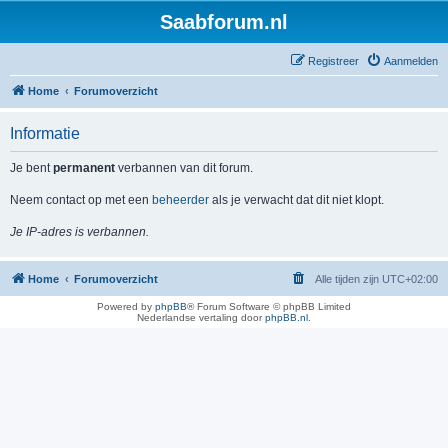
Saabforum.nl
Registreer
Aanmelden
Home
Forumoverzicht
Informatie
Je bent
permanent
verbannen van dit forum.
Neem contact op met een
beheerder
als je verwacht dat dit niet klopt.
Je IP-adres is verbannen.
Home
Forumoverzicht
Alle tijden zijn
UTC+02:00
Powered by
phpBB
® Forum Software © phpBB Limited
Nederlandse vertaling door
phpBB.nl
.