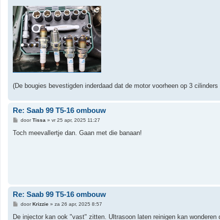
(De bougies bevestigden inderdaad dat de motor voorheen op 3 cilinders 
Re: Saab 99 T5-16 ombouw
B
door
Tissa
»
vr 25 apr, 2025 11:27
e
r
Toch meevallertje dan. Gaan met die banaan!
i
c
h
t
Re: Saab 99 T5-16 ombouw
B
door
Krizzie
»
za 26 apr, 2025 8:57
e
r
De injector kan ook "vast" zitten. Ultrasoon laten reinigen kan wonderen 