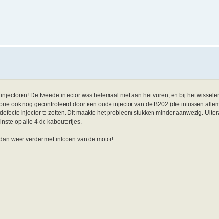
e injectoren! De tweede injector was helemaal niet aan het vuren, en bij het wissele
heorie ook nog gecontroleerd door een oude injector van de B202 (die intussen all
efecte injector te zetten. Dit maakte het probleem stukken minder aanwezig. Uiter
nste op alle 4 de kaboutertjes.
n dan weer verder met inlopen van de motor!