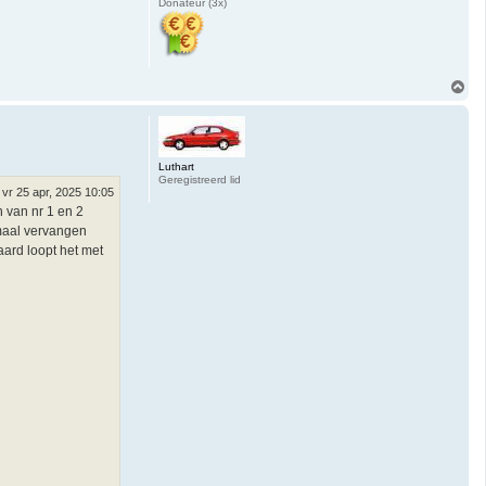
Donateur (3x)
O
m
h
o
o
g
Luthart
Geregistreerd lid
vr 25 apr, 2025 10:05
n van nr 1 en 2
emaal vervangen
aard loopt het met