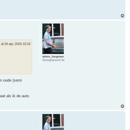
O
m
h
o
o
g
di 29 apr, 2025 15:22
simon_bergman
Geregistreerd lid
en oude (semi
aat als ik de auto
O
m
h
o
o
g