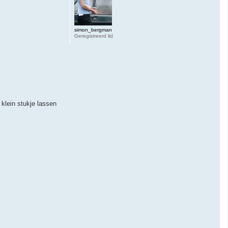
simon_bergman
Geregistreerd lid
klein stukje lassen