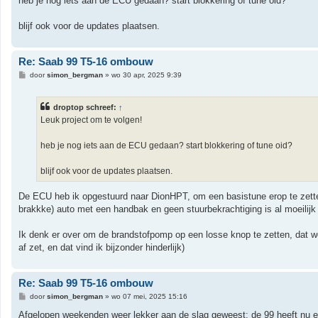
heb je nog iets aan de ECU gedaan? start blokkering of tune oid?
t
blijf ook voor de updates plaatsen.
Re: Saab 99 T5-16 ombouw
B
door
simon_bergman
»
wo 30 apr, 2025 9:39
e
r
i
droptop schreef:
↑
c
h
Leuk project om te volgen!
t
heb je nog iets aan de ECU gedaan? start blokkering of tune oid?
blijf ook voor de updates plaatsen.
De ECU heb ik opgestuurd naar DionHPT, om een basistune erop te zetten 
brakkke) auto met een handbak en geen stuurbekrachtiging is al moeili
Ik denk er over om de brandstofpomp op een losse knop te zetten, dat werk
af zet, en dat vind ik bijzonder hinderlijk)
Re: Saab 99 T5-16 ombouw
B
door
simon_bergman
»
wo 07 mei, 2025 15:16
e
r
Afgelopen weekenden weer lekker aan de slag geweest; de 99 heeft nu ee