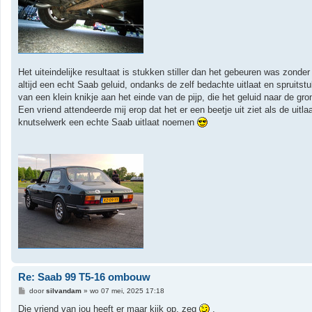
Het uiteindelijke resultaat is stukken stiller dan het gebeuren was zonde
altijd een echt Saab geluid, ondanks de zelf bedachte uitlaat en spruit
van een klein knikje aan het einde van de pijp, die het geluid naar de gro
Een vriend attendeerde mij erop dat het er een beetje uit ziet als de u
knutselwerk een echte Saab uitlaat noemen
Re: Saab 99 T5-16 ombouw
B
door
silvandam
»
wo 07 mei, 2025 17:18
e
r
Die vriend van jou heeft er maar kijk op, zeg
.