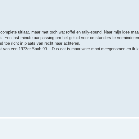
r complete uitlaat, maar met toch wat roffel en rally-sound. Naar mijn idee ma
stuk. Een last minute aanpassing om het geluid voor omstanders te vermindere
nd toe richt in plaats van recht naar achteren.
itlaat van een 1973er Saab 99... Dus dat is maar weer mooi meegenomen en ik k