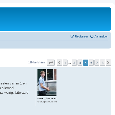
Registreer
Aanmelden
Pagina
5
van
8
1
3
4
5
6
7
8
Vorige
V
118 berichten
…
sselen van nr 1 en
n allemaal
aanwezig. Uiteraard
simon_bergman
Geregistreerd lid