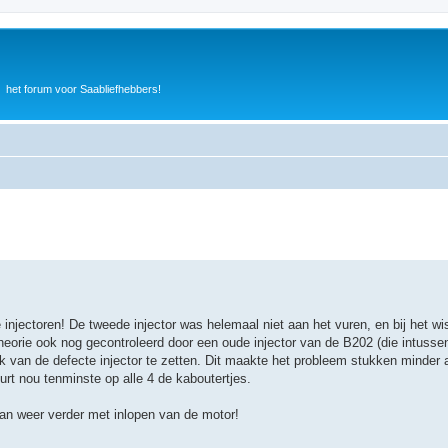
het forum voor Saabliefhebbers!
e injectoren! De tweede injector was helemaal niet aan het vuren, en bij het wi
theorie ook nog gecontroleerd door een oude injector van de B202 (die intusse
k van de defecte injector te zetten. Dit maakte het probleem stukken minder 
urt nou tenminste op alle 4 de kaboutertjes.
dan weer verder met inlopen van de motor!