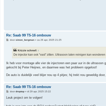
i
c
h
t
Re: Saab 99 T5-16 ombouw
B
door
simon_bergman
»
za 26 apr, 2025 21:25
e
r
i
Krizzie schreef:
↑
c
h
De injector kan ook "vast" zitten. Ultrasoon laten reinigen kan wonderen
t
Ik heb voor montage alle vier de injectoren een paar uur in de ultrasoon
gekocht bij Peter Heijnes, en daarmee was het probleem opgelost!
De auto is duidelijk veel blijer nou op 4 pitjes; hij trekt nou geweldig door
Re: Saab 99 T5-16 ombouw
B
door
droptop
»
di 29 apr, 2025 15:22
e
r
Leuk project om te volgen!
i
c
h