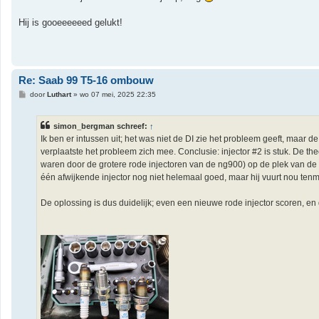
i
c
h
Hij is gooeeeeeed gelukt!
t
Re: Saab 99 T5-16 ombouw
B
door
Luthart
»
wo 07 mei, 2025 22:35
e
r
i
simon_bergman schreef:
↑
c
h
Ik ben er intussen uit; het was niet de DI zie het probleem geeft, maar d
t
verplaatste het probleem zich mee. Conclusie: injector #2 is stuk. De t
waren door de grotere rode injectoren van de ng900) op de plek van de d
één afwijkende injector nog niet helemaal goed, maar hij vuurt nou tenmi
De oplossing is dus duidelijk; even een nieuwe rode injector scoren, e