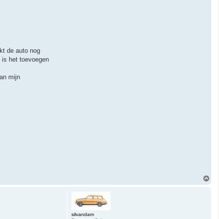
akt de auto nog
n is het toevoegen
an mijn
O
m
h
o
o
g
silvandam