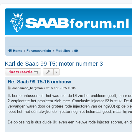
Home
Forumoverzicht
Modellen
99
Karl de Saab 99 T5; motor nummer 3
Plaats reactie
Re: Saab 99 T5-16 ombouw
B
door
simon_bergman
»
vr 25 apr, 2025 10:05
e
r
Ik ben er intussen uit; het was niet de DI zie het probleem geeft, maar d
i
2 verplaatste het probleem zich mee. Conclusie: injector #2 is stuk. De 
c
h
vervangen waren door de grotere rode injectoren van de ng900) op de ple
t
loopt het met één afwijkende injector nog niet helemaal goed, maar hij vu
De oplossing is dus duidelijk; even een nieuwe rode injector scoren, en 