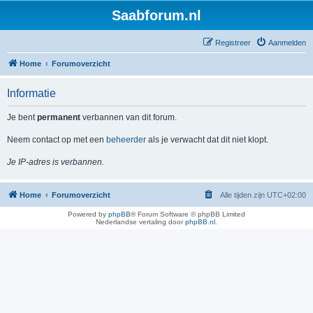
Saabforum.nl
Registreer
Aanmelden
Home
Forumoverzicht
Informatie
Je bent
permanent
verbannen van dit forum.
Neem contact op met een
beheerder
als je verwacht dat dit niet klopt.
Je IP-adres is verbannen.
Home
Forumoverzicht
Alle tijden zijn
UTC+02:00
Powered by
phpBB
® Forum Software © phpBB Limited
Nederlandse vertaling door
phpBB.nl
.