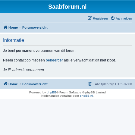
Saabforum.nl
Registreer
Aanmelden
Home
Forumoverzicht
Informatie
Je bent
permanent
verbannen van dit forum.
Neem contact op met een
beheerder
als je verwacht dat dit niet klopt.
Je IP-adres is verbannen.
Home
Forumoverzicht
Alle tijden zijn
UTC+02:00
Powered by
phpBB
® Forum Software © phpBB Limited
Nederlandse vertaling door
phpBB.nl
.