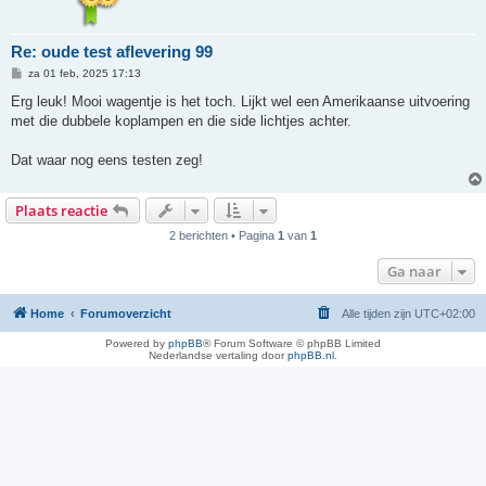
Re: oude test aflevering 99
B
za 01 feb, 2025 17:13
e
r
Erg leuk! Mooi wagentje is het toch. Lijkt wel een Amerikaanse uitvoering
i
met die dubbele koplampen en die side lichtjes achter.
c
h
t
Dat waar nog eens testen zeg!
Plaats reactie
2 berichten • Pagina
1
van
1
Ga naar
Home
Forumoverzicht
Alle tijden zijn
UTC+02:00
Powered by
phpBB
® Forum Software © phpBB Limited
Nederlandse vertaling door
phpBB.nl
.