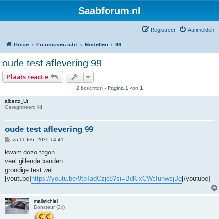
Saabforum.nl
Registreer
Aanmelden
Home
Forumoverzicht
Modellen
99
oude test aflevering 99
Plaats reactie
2 berichten • Pagina
1
van
1
alberto_Ut
Geregistreerd lid
oude test aflevering 99
B
za 01 feb, 2025 14:41
e
r
kwam deze tegen.
i
veel gillende banden.
c
h
grondige test wel.
t
[youtube]
https://youtu.be/9tpTadCzje8?si=BdKixCWcIunwsjDg
[/youtube]
mailmichiel
Donateur (2x)