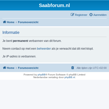
Saabforum.nl
Registreer
Aanmelden
Home
Forumoverzicht
Informatie
Je bent
permanent
verbannen van dit forum.
Neem contact op met een
beheerder
als je verwacht dat dit niet klopt.
Je IP-adres is verbannen.
Home
Forumoverzicht
Alle tijden zijn
UTC+02:00
Powered by
phpBB
® Forum Software © phpBB Limited
Nederlandse vertaling door
phpBB.nl
.