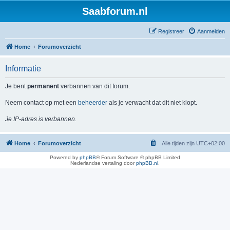
Saabforum.nl
Registreer
Aanmelden
Home
Forumoverzicht
Informatie
Je bent
permanent
verbannen van dit forum.
Neem contact op met een
beheerder
als je verwacht dat dit niet klopt.
Je IP-adres is verbannen.
Home
Forumoverzicht
Alle tijden zijn
UTC+02:00
Powered by
phpBB
® Forum Software © phpBB Limited
Nederlandse vertaling door
phpBB.nl
.