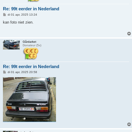
Re: 99t eerder in Nederland
B
di 01 apr, 2025 13:24
e
r
kan foto niet zien.
i
c
h
t
Gårdarket
Donateur (5x)
Re: 99t eerder in Nederland
B
di 01 apr, 2025 20:58
e
r
i
c
h
t