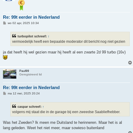
Re: 99t eerder in Nederland
B
wo 02 apr, 2025 10:34
e
r
i
turbopilot schreef:
↑
c
h
vermoedelijk heeft een bepaalde moderator dit bericht nog niet gezien
t
ja dat heeft hij wel gezien maar hij heeft al een zwarte 2d 99 turbo (16v)
Paul99
Geregistreerd lid
Re: 99t eerder in Nederland
B
ma 12 mei, 2025 20:24
e
r
i
caspar schreef:
↑
c
h
volgens mij staat die in de garage bij een zweedse Saabliefhebber.
t
Was het Zweden? Ik meen me Duitsland te herinneren. Maar het is al
lang geleden. Weet het niet meer, maar sowieso buitenland