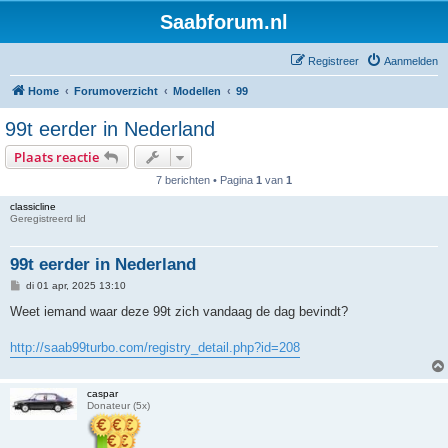
Saabforum.nl
Registreer
Aanmelden
Home
Forumoverzicht
Modellen
99
99t eerder in Nederland
Plaats reactie
7 berichten • Pagina
1
van
1
classicline
Geregistreerd lid
99t eerder in Nederland
B
di 01 apr, 2025 13:10
e
r
Weet iemand waar deze 99t zich vandaag de dag bevindt?
i
c
h
http://saab99turbo.com/registry_detail.php?id=208
t
caspar
Donateur (5x)