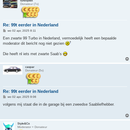
turbopilot
Donateur (7x)
Re: 99t eerder in Nederland
B
wo 02 apr, 2025 8:11
e
r
Een zwarte 99 Turbo in Nederland, vermoedelijk heeft een bepaalde
i
moderator dit bericht nog niet gezien
c
h
t
Die heeft nl iets met zwarte Saab’s
caspar
Donateur (5x)
Re: 99t eerder in Nederland
B
wo 02 apr, 2025 9:06
e
r
volgens mij staat die in de garage bij een zweedse Saabliefhebber.
i
c
h
t
Style&Co
Moderator + Donateur