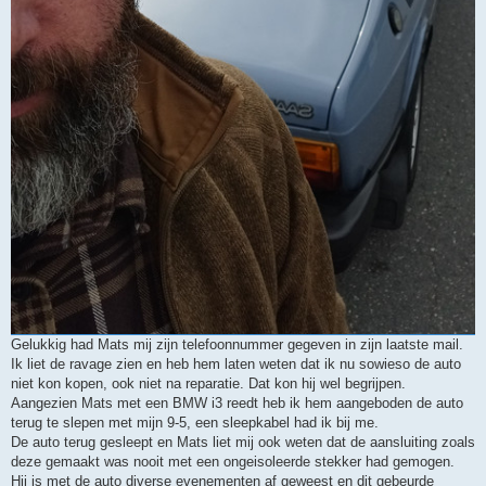
Gelukkig had Mats mij zijn telefoonnummer gegeven in zijn laatste mail.
Ik liet de ravage zien en heb hem laten weten dat ik nu sowieso de auto
niet kon kopen, ook niet na reparatie. Dat kon hij wel begrijpen.
Aangezien Mats met een BMW i3 reedt heb ik hem aangeboden de auto
terug te slepen met mijn 9-5, een sleepkabel had ik bij me.
De auto terug gesleept en Mats liet mij ook weten dat de aansluiting zoals
deze gemaakt was nooit met een ongeisoleerde stekker had gemogen.
Hij is met de auto diverse evenementen af geweest en dit gebeurde