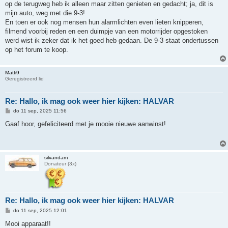
op de terugweg heb ik alleen maar zitten genieten en gedacht; ja, dit is
mijn auto, weg met die 9-3!
En toen er ook nog mensen hun alarmlichten even lieten knipperen,
filmend voorbij reden en een duimpje van een motorrijder opgestoken
werd wist ik zeker dat ik het goed heb gedaan. De 9-3 staat ondertussen
op het forum te koop.
Matti9
Geregistreerd lid
Re: Hallo, ik mag ook weer hier kijken: HALVAR
B
do 11 sep, 2025 11:56
e
r
Gaaf hoor, gefeliciteerd met je mooie nieuwe aanwinst!
i
c
h
t
silvandam
Donateur (3x)
Re: Hallo, ik mag ook weer hier kijken: HALVAR
B
do 11 sep, 2025 12:01
e
r
Mooi apparaat!!