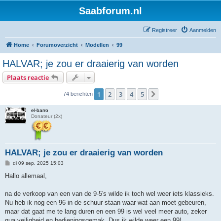
Saabforum.nl
Registreer
Aanmelden
Home
Forumoverzicht
Modellen
99
HALVAR; je zou er draaierig van worden
Plaats reactie
1
2
3
4
5
Volgende
74 berichten
el-barro
Donateur (2x)
HALVAR; je zou er draaierig van worden
B
di 09 sep, 2025 15:03
e
r
Hallo allemaal,
i
c
h
na de verkoop van een van de 9-5's wilde ik toch wel weer iets klassieks.
t
Nu heb ik nog een 96 in de schuur staan waar wat aan moet gebeuren,
maar dat gaat me te lang duren en een 99 is wel veel meer auto, zeker
qua veiligheid en bedieningsgemak. Dus ik wilde weer een 99!