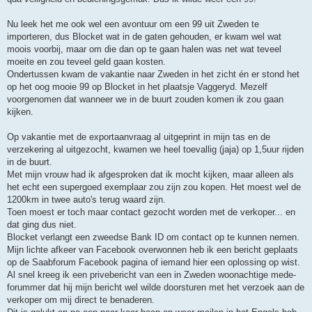
Nu leek het me ook wel een avontuur om een 99 uit Zweden te
importeren, dus Blocket wat in de gaten gehouden, er kwam wel wat
moois voorbij, maar om die dan op te gaan halen was net wat teveel
moeite en zou teveel geld gaan kosten.
Ondertussen kwam de vakantie naar Zweden in het zicht én er stond het
op het oog mooie 99 op Blocket in het plaatsje Vaggeryd. Mezelf
voorgenomen dat wanneer we in de buurt zouden komen ik zou gaan
kijken.
Op vakantie met de exportaanvraag al uitgeprint in mijn tas en de
verzekering al uitgezocht, kwamen we heel toevallig (jaja) op 1,5uur rijden
in de buurt.
Met mijn vrouw had ik afgesproken dat ik mocht kijken, maar alleen als
het echt een supergoed exemplaar zou zijn zou kopen. Het moest wel de
1200km in twee auto's terug waard zijn.
Toen moest er toch maar contact gezocht worden met de verkoper... en
dat ging dus niet.
Blocket verlangt een zweedse Bank ID om contact op te kunnen nemen.
Mijn lichte afkeer van Facebook overwonnen heb ik een bericht geplaats
op de Saabforum Facebook pagina of iemand hier een oplossing op wist.
Al snel kreeg ik een privebericht van een in Zweden woonachtige mede-
forummer dat hij mijn bericht wel wilde doorsturen met het verzoek aan de
verkoper om mij direct te benaderen.