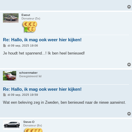
c
h
t
Ewout
Donateur (5x)
Re: Hallo, ik mag ook weer hier kijken!
B
di 09 sep, 2025 19:06
e
r
Je houdt het spannend...! Ik ben heel benieuwd!
i
c
h
t
schoenmaker
Geregistreerd lid
Re: Hallo, ik mag ook weer hier kijken!
B
di 09 sep, 2025 19:59
e
r
Wat een beleving zeg in Zweden, ben benieuwd naar de niewe aanwinst.
i
c
h
t
Steve-O
Donateur (8x)