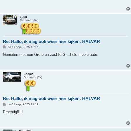
i
c
h
t
Luud
Donateur (8x)
Re: Hallo, ik mag ook weer hier kijken: HALVAR
B
do 11 sep, 2025 12:15
e
r
Genieten met een Grote en zachte G....hele mooie auto.
i
c
h
t
Saapie
Donateur (2x)
Re: Hallo, ik mag ook weer hier kijken: HALVAR
B
do 11 sep, 2025 12:19
e
r
Prachtig!!!!!
i
c
h
t