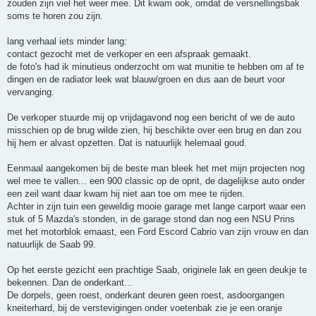
zouden zijn viel het weer mee. Dit kwam ook, omdat de versnellingsbak
soms te horen zou zijn.
lang verhaal iets minder lang:
contact gezocht met de verkoper en een afspraak gemaakt.
de foto's had ik minutieus onderzocht om wat munitie te hebben om af te
dingen en de radiator leek wat blauw/groen en dus aan de beurt voor
vervanging.
De verkoper stuurde mij op vrijdagavond nog een bericht of we de auto
misschien op de brug wilde zien, hij beschikte over een brug en dan zou
hij hem er alvast opzetten. Dat is natuurlijk helemaal goud.
Eenmaal aangekomen bij de beste man bleek het met mijn projecten nog
wel mee te vallen... een 900 classic op de oprit, de dagelijkse auto onder
een zeil want daar kwam hij niet aan toe om mee te rijden.
Achter in zijn tuin een geweldig mooie garage met lange carport waar een
stuk of 5 Mazda's stonden, in de garage stond dan nog een NSU Prins
met het motorblok ernaast, een Ford Escord Cabrio van zijn vrouw en dan
natuurlijk de Saab 99.
Op het eerste gezicht een prachtige Saab, originele lak en geen deukje te
bekennen. Dan de onderkant...
De dorpels, geen roest, onderkant deuren geen roest, asdoorgangen
kneiterhard, bij de verstevigingen onder voetenbak zie je een oranje