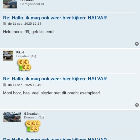
Dune900
Geregistreerd lid
Re: Hallo, ik mag ook weer hier kijken: HALVAR
B
do 11 sep, 2025 12:24
e
r
Hele mooie 99, gefeliciteerd!
i
c
h
t
Rik H.
Donateur (4x)
Re: Hallo, ik mag ook weer hier kijken: HALVAR
B
do 11 sep, 2025 12:49
e
r
Mooi hoor, heel veel plezier met dit pracht exemplaar!
i
c
h
t
Gårdarket
Donateur (5x)
Re: Hallo, ik mag ook weer hier kijken: HALVAR