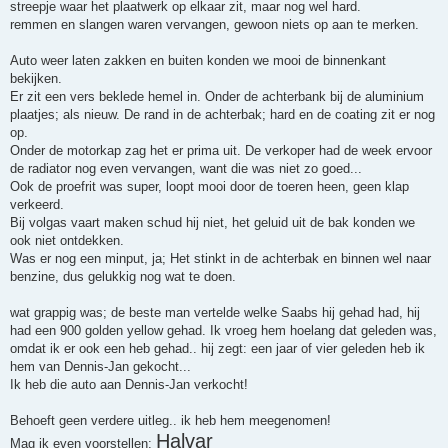
streepje waar het plaatwerk op elkaar zit, maar nog wel hard.
remmen en slangen waren vervangen, gewoon niets op aan te merken.
Auto weer laten zakken en buiten konden we mooi de binnenkant
bekijken.
Er zit een vers beklede hemel in. Onder de achterbank bij de aluminium
plaatjes; als nieuw. De rand in de achterbak; hard en de coating zit er nog
op.
Onder de motorkap zag het er prima uit. De verkoper had de week ervoor
de radiator nog even vervangen, want die was niet zo goed...
Ook de proefrit was super, loopt mooi door de toeren heen, geen klap
verkeerd.
Bij volgas vaart maken schud hij niet, het geluid uit de bak konden we
ook niet ontdekken.
Was er nog een minput, ja; Het stinkt in de achterbak en binnen wel naar
benzine, dus gelukkig nog wat te doen.
wat grappig was; de beste man vertelde welke Saabs hij gehad had, hij
had een 900 golden yellow gehad. Ik vroeg hem hoelang dat geleden was,
omdat ik er ook een heb gehad.. hij zegt: een jaar of vier geleden heb ik
hem van Dennis-Jan gekocht...
Ik heb die auto aan Dennis-Jan verkocht!
Behoeft geen verdere uitleg.. ik heb hem meegenomen!
Halvar
Mag ik even voorstellen: