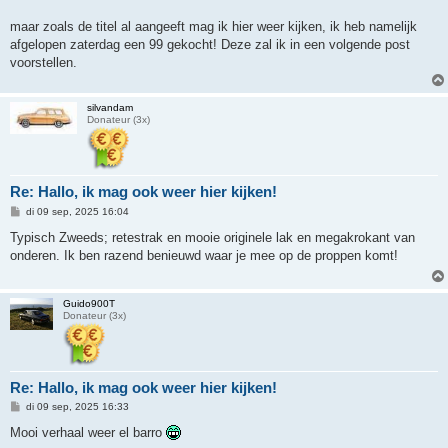
maar zoals de titel al aangeeft mag ik hier weer kijken, ik heb namelijk
afgelopen zaterdag een 99 gekocht! Deze zal ik in een volgende post
voorstellen.
silvandam
Donateur (3x)
Re: Hallo, ik mag ook weer hier kijken!
B
di 09 sep, 2025 16:04
e
r
Typisch Zweeds; retestrak en mooie originele lak en megakrokant van
i
onderen. Ik ben razend benieuwd waar je mee op de proppen komt!
c
h
t
Guido900T
Donateur (3x)
Re: Hallo, ik mag ook weer hier kijken!
B
di 09 sep, 2025 16:33
e
r
Mooi verhaal weer el barro
i