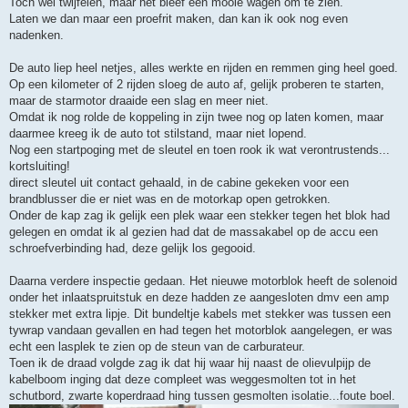
Toch wel twijfelen, maar het bleef een mooie wagen om te zien.
Laten we dan maar een proefrit maken, dan kan ik ook nog even
nadenken.
De auto liep heel netjes, alles werkte en rijden en remmen ging heel goed.
Op een kilometer of 2 rijden sloeg de auto af, gelijk proberen te starten,
maar de starmotor draaide een slag en meer niet.
Omdat ik nog rolde de koppeling in zijn twee nog op laten komen, maar
daarmee kreeg ik de auto tot stilstand, maar niet lopend.
Nog een startpoging met de sleutel en toen rook ik wat verontrustends...
kortsluiting!
direct sleutel uit contact gehaald, in de cabine gekeken voor een
brandblusser die er niet was en de motorkap open getrokken.
Onder de kap zag ik gelijk een plek waar een stekker tegen het blok had
gelegen en omdat ik al gezien had dat de massakabel op de accu een
schroefverbinding had, deze gelijk los gegooid.
Daarna verdere inspectie gedaan. Het nieuwe motorblok heeft de solenoid
onder het inlaatspruitstuk en deze hadden ze aangesloten dmv een amp
stekker met extra lipje. Dit bundeltje kabels met stekker was tussen een
tywrap vandaan gevallen en had tegen het motorblok aangelegen, er was
echt een lasplek te zien op de steun van de carburateur.
Toen ik de draad volgde zag ik dat hij waar hij naast de olievulpijp de
kabelboom inging dat deze compleet was weggesmolten tot in het
schutbord, zwarte koperdraad hing tussen gesmolten isolatie...foute boel.