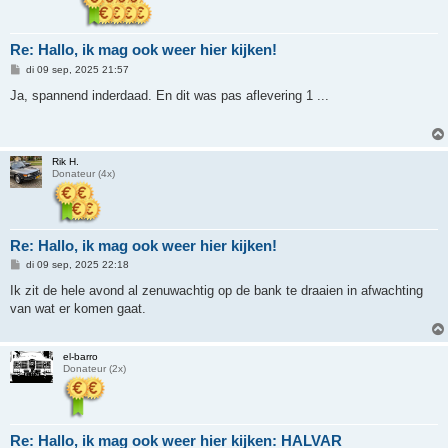
Re: Hallo, ik mag ook weer hier kijken!
B
di 09 sep, 2025 21:57
e
r
Ja, spannend inderdaad. En dit was pas aflevering 1 ...
i
c
h
t
Rik H.
Donateur (4x)
Re: Hallo, ik mag ook weer hier kijken!
B
di 09 sep, 2025 22:18
e
r
Ik zit de hele avond al zenuwachtig op de bank te draaien in afwachting
i
van wat er komen gaat.
c
h
t
el-barro
Donateur (2x)
Re: Hallo, ik mag ook weer hier kijken: HALVAR