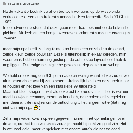
B
do 11 sep, 2025 11:50
e
r
Na de vakantie keek ik zo af en toe toch wel eens op de wisselende
i
verkoopsites. Een auto trok mijn aandacht: Een terracotta Saab 99 GL uit
c
h
1982.
t
In de advertentie stond dat deze geen roest had, ook niet op de bekende
plekken. Mij leek dit een beetje overdreven, zeker mijn recente ervaring in
Zweden.
maar mijn opa heeft zo lang ik me kan herinneren dezelfde auto gehad,
zelfde kleur, zelfde bouwjaar. Deze is uiteindelijk in elkaar gereden, mijn
vader en ik hebben hem nog gesloopt, de achterklep bijvoorbeeld heb ik
nog liggen. Dus enige nostalgische gevoelens riep deze auto wel op.
We hebben ook nog een 9-3, prima auto en weinig waard, deze zou er wel
uit moeten als er wat bij zou komen. Uiteindelijk besloten deze toch maar
te houden en het idee van een klassieke 99 uitgesteld.
Maar het bleef knagen... wat als deze echt zo roestvrij is... het is wel een
mooi bouwjaar, economy-meter op het dash, de mooiere grill vergeleken
met daarna... de randjes om de ontluchting... het is geen witte (dat mag
niet van mijn ega
)
Zelfs mijn vader kwam op een gegeven moment met opmerkingen over
de auto, dat het toch wel uniek zou zijn mocht hij echt zo goed zijn. Het
is wel veel geld, maar vergeleken met andere auto's die net zo goed