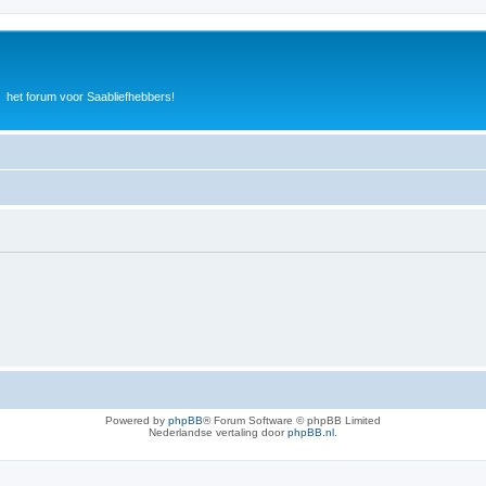
het forum voor Saabliefhebbers!
Powered by
phpBB
® Forum Software © phpBB Limited
Nederlandse vertaling door
phpBB.nl
.