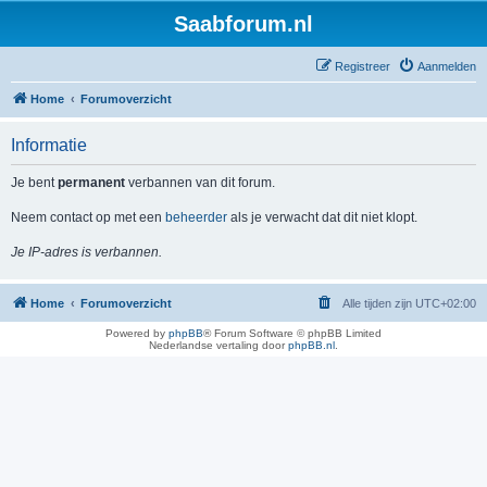
Saabforum.nl
Registreer
Aanmelden
Home
Forumoverzicht
Informatie
Je bent
permanent
verbannen van dit forum.
Neem contact op met een
beheerder
als je verwacht dat dit niet klopt.
Je IP-adres is verbannen.
Home
Forumoverzicht
Alle tijden zijn
UTC+02:00
Powered by
phpBB
® Forum Software © phpBB Limited
Nederlandse vertaling door
phpBB.nl
.