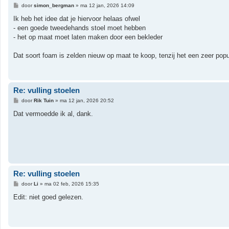
B
door
simon_bergman
»
ma 12 jan, 2026 14:09
e
r
Ik heb het idee dat je hiervoor helaas ofwel
i
- een goede tweedehands stoel moet hebben
c
h
- het op maat moet laten maken door een bekleder
t
Dat soort foam is zelden nieuw op maat te koop, tenzij het een zeer popu
Re: vulling stoelen
B
door
Rik Tuin
»
ma 12 jan, 2026 20:52
e
r
Dat vermoedde ik al, dank.
i
c
h
t
Re: vulling stoelen
B
door
Li
»
ma 02 feb, 2026 15:35
e
r
Edit: niet goed gelezen.
i
c
h
t