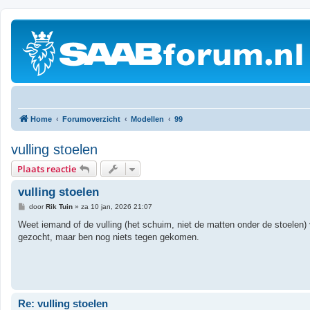
Home
Forumoverzicht
Modellen
99
vulling stoelen
Plaats reactie
vulling stoelen
B
door
Rik Tuin
»
za 10 jan, 2026 21:07
e
r
Weet iemand of de vulling (het schuim, niet de matten onder de stoelen) 
i
gezocht, maar ben nog niets tegen gekomen.
c
h
t
Re: vulling stoelen