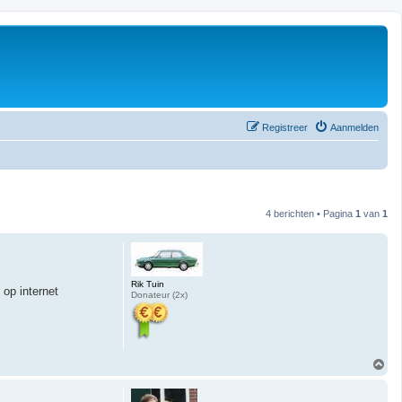
Registreer
Aanmelden
4 berichten • Pagina
1
van
1
Rik Tuin
 op internet
Donateur (2x)
O
m
h
o