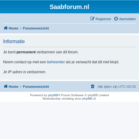
Saabforum.nl
Registreer
Aanmelden
Home
Forumoverzicht
Informatie
Je bent
permanent
verbannen van dit forum.
Neem contact op met een
beheerder
als je verwacht dat dit niet klopt.
Je IP-adres is verbannen.
Home
Forumoverzicht
Alle tijden zijn
UTC+02:00
Powered by
phpBB
® Forum Software © phpBB Limited
Nederlandse vertaling door
phpBB.nl
.