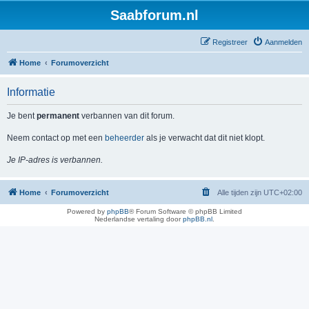
Saabforum.nl
Registreer
Aanmelden
Home
Forumoverzicht
Informatie
Je bent
permanent
verbannen van dit forum.
Neem contact op met een
beheerder
als je verwacht dat dit niet klopt.
Je IP-adres is verbannen.
Home
Forumoverzicht
Alle tijden zijn
UTC+02:00
Powered by
phpBB
® Forum Software © phpBB Limited
Nederlandse vertaling door
phpBB.nl
.