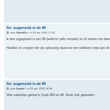
Re: wagenziek in de 99
B
door
Style&Co
»
vr 03 apr, 2026 17:56
e
r
ik ben opgegroeid in een 99 (wellicht zelfs verwekt) en ik herken me daar 
i
c
h
Hadden ze vroeger niet als oplossing daarvoor een rubberen strip aan de
t
Re: wagenziek in de 99
B
door
Saapie
»
vr 03 apr, 2026 18:08
e
r
Vele vakanties gehad in Saab 900 en 99. Nooit ziek geworden.
i
c
h
t