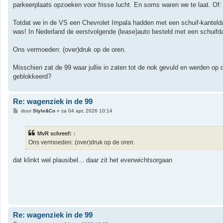
i
parkeerplaats opzoeken voor frisse lucht. En soms waren we te laat. Of: z
c
h
t
Totdat we in de VS een Chevrolet Impala hadden met een schuif-kanteld
was! In Nederland de eerstvolgende (lease)auto besteld met een schuifd
Ons vermoeden: (over)druk op de oren.
Misschien zat de 99 waar jullie in zaten tot de nok gevuld en werden op
geblokkeerd?
Re: wagenziek in de 99
B
door
Style&Co
»
za 04 apr, 2026 10:14
e
r
i
MvR schreef:
↑
c
h
Ons vermoeden: (over)druk op de oren.
t
dat klinkt wel plausibel... daar zit het evenwichtsorgaan
Re: wagenziek in de 99