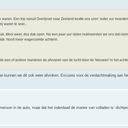
n waren. Een trip vanuit Overijssel naar Zeeland kostte ons uren: ieder uur moeste
j waren te snel...
dak. Mooi weer, dus dak open. Na een paar uur rijden realiseerden we ons dat ni
dak. Nooit meer wagenziekte achterin.
p de een of andere manieren de afvoeren van de lucht door de 'kieuwen' in het acht
...dan kunnen we dit ook weer afvinken. Excuses voor de verdachtmaking aan h
 mensen in de auto, maar dat het inderdaad de manier van volladen is: dichtp