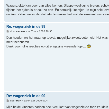
Wagenziekte kan door van alles komen. Slappe wegligging (veren, schok
tijdens het rijden is er ook zo een. En natuurlijk luchtjes. In mijn hele 
ouders. Zeker weten dat dat iets te maken had met de semi-velours stoel
Re: wagenziek in de 99
B
door
menner
»
vr 03 apr, 2026 20:36
e
r
Dan houden we het maar op toeval, mogelijke zweetvoeten oid. Het was v
i
meer herinneren.
c
h
Dank voor jullie reacties op dit enigszins vreemde topic..
t
Re: wagenziek in de 99
B
door
MvR
»
za 04 apr, 2026 9:04
e
r
Mijn beide kinderen hadden heel veel last van wagenziekte toen ze klein