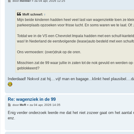
B
door
menner
»
za 04 apr, 2026 12:25
e
r
i
MvR schreef:
↑
c
h
Mijn beide kinderen hadden heel veel last van wagenziekte toen ze klei
t
parkeerplaats opzoeken voor frisse lucht. En soms waren we te laat. Of: zi
Totdat we in de VS een Chevrolet Impala hadden met een schuif-kantel
was! In Nederland de eerstvolgende (lease)auto besteld met een schuif
Ons vermoeden: (over)druk op de oren.
Misschien zat de 99 waar jullie in zaten tot de nok gevuld en werden o
geblokkeerd?
Inderdaad! Nokvol zat hij....vijf man en bagage...klinkt heel plausibel.
Re: wagenziek in de 99
B
door
MvR
»
za 04 apr, 2026 14:35
e
r
Enig verder onderzoek leerde me dat het niet zozeer gaat om het aantal
i
enz.
c
h
t