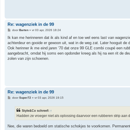
Re: wagenziek in de 99
B
door
Barten
»
vr 03 apr, 2026 18:24
e
r
Ik kan me herinneren dat ik als kind af en toe wel eens last van wagenzi
i
achterdeur en gooide er gewoon uit, wat in de weg zat. Later hooguit de 
c
h
Ook herinner ik me eind jaren ‘70 dat onze 99 GLE combi coupé een rubb
t
aangebracht, omdat hij soms een opdonder kreeg als hij na een rit de de
zolen van zijn schoenen.
Re: wagenziek in de 99
B
door
Super72
»
vr 03 apr, 2026 19:15
e
r
i
Style&Co schreef:
↑
c
h
Hadden ze vroeger niet als oplossing daarvoor een rubberen strip aan 
t
Nee, die waren bedoeld om statische schokjes te voorkomen. Permanent 