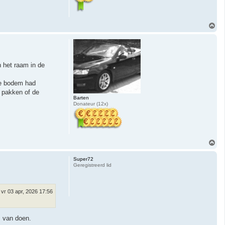
O
m
h
o
o
g
n het raam in de
de bodem had
n pakken of de
Barten
Donateur (12x)
O
m
h
Super72
o
Geregistreerd lid
o
g
vr 03 apr, 2026 17:56
s van doen.