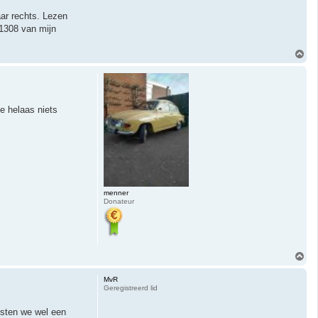
ar rechts. Lezen
 1308 van mijn
O
m
h
o
o
g
e helaas niets
menner
Donateur
O
m
h
MvR
o
Geregistreerd lid
o
g
esten we wel een