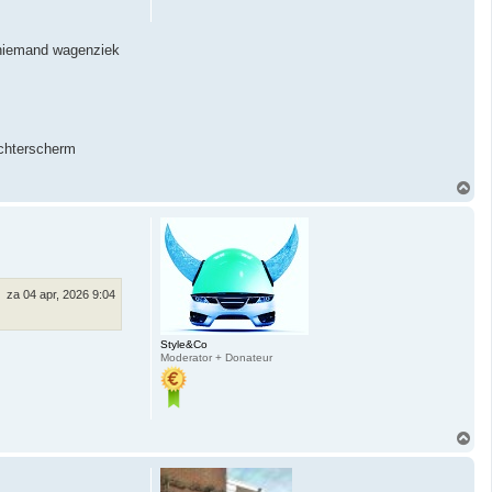
t niemand wagenziek
achterscherm
O
m
h
o
o
g
za 04 apr, 2026 9:04
Style&Co
Moderator + Donateur
O
m
h
o