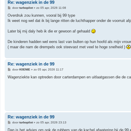
Re: wagenziek in de 99
B
door
turbopilot
»
zo 05 apr, 2026 11:08
e
r
Overdruk zou kunnen, vooral bij 99 type
i
Ik weet nog wel dat ik bij lange ritten de luchthapper onder de voorruit afp
c
h
t
Later bij mij daly heb ik die er gewoon af gehaald
De kinderen hadden wel eens last van bulten op hun hoofd als mijn vrou
( maar die nam de drempels ook steevast met veel te hoge snelheid )
Re: wagenziek in de 99
B
door
K0ENIE
»
zo 05 apr, 2026 11:17
e
r
Wagenziekte kan optreden door carterdampen en uitlaatgassen die de cab
i
c
h
t
Re: wagenziek in de 99
B
door
turbopilot
»
zo 05 apr, 2026 23:13
e
r
Dan is het advies om ook de rubbers van de kachel afwatering bij de 99 e