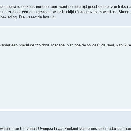
dempers) is oorzaak nummer één, want de hele tijd geschommel van links na
leven is er maar één auto geweest waar ik altijd (!) wagenziek in werd: de Simca
bekleding. Die wasemde iets uit.
erder een prachtige trip door Toscane. Van hoe de 99 destijds reed, kan ik m
 waren. Een trip vanuit Overijssel naar Zeeland kostte ons uren: ieder uur mo