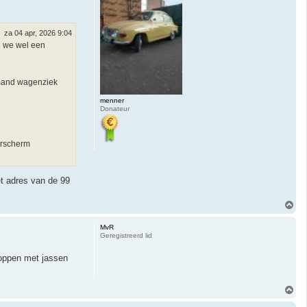
o
g
za 04 apr, 2026 9:04
n we wel een
emand wagenziek
menner
Donateur
erscherm
et adres van de 99
O
m
h
MvR
o
Geregistreerd lid
o
g
roppen met jassen
O
m