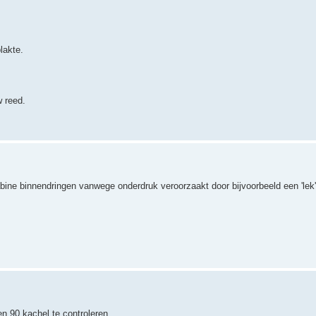
lakte.
w reed.
ine binnendringen vanwege onderdruk veroorzaakt door bijvoorbeeld een 'lek' 
n 90 kachel te controleren .