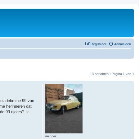
Registreer
Aanmelden
13 berichten • Pagina
1
van
1
coladebruine 99 van
 me herinneren dat
de 99 rijders? Ik
menner