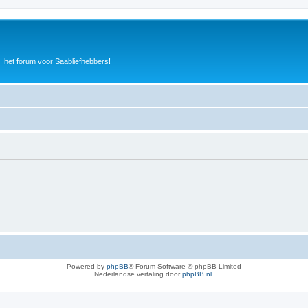
het forum voor Saabliefhebbers!
Powered by
phpBB
® Forum Software © phpBB Limited
Nederlandse vertaling door
phpBB.nl
.