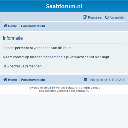
Saabforum.nl
Registreer
Aanmelden
Home
Forumoverzicht
Informatie
Je bent
permanent
verbannen van dit forum.
Neem contact op met een
beheerder
als je verwacht dat dit niet klopt.
Je IP-adres is verbannen.
Home
Forumoverzicht
Alle tijden zijn
UTC+02:00
Powered by
phpBB
® Forum Software © phpBB Limited
Nederlandse vertaling door
phpBB.nl
.