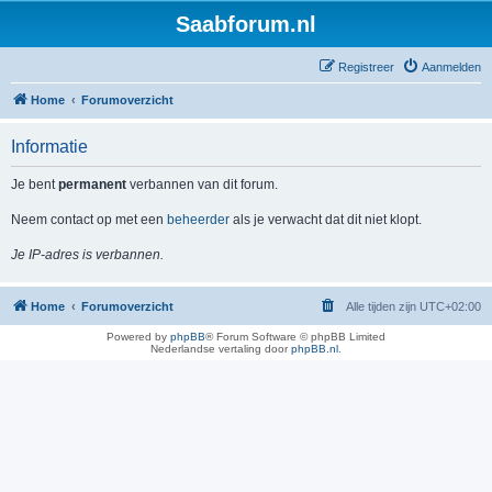
Saabforum.nl
Registreer
Aanmelden
Home
Forumoverzicht
Informatie
Je bent
permanent
verbannen van dit forum.
Neem contact op met een
beheerder
als je verwacht dat dit niet klopt.
Je IP-adres is verbannen.
Home
Forumoverzicht
Alle tijden zijn
UTC+02:00
Powered by
phpBB
® Forum Software © phpBB Limited
Nederlandse vertaling door
phpBB.nl
.