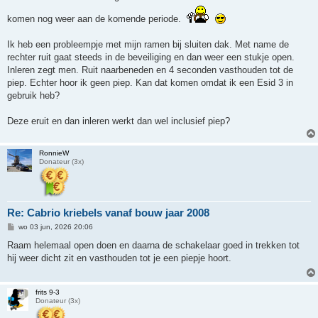
i
c
komen nog weer aan de komende periode.
h
t
Ik heb een probleempje met mijn ramen bij sluiten dak. Met name de
rechter ruit gaat steeds in de beveiliging en dan weer een stukje open.
Inleren zegt men. Ruit naarbeneden en 4 seconden vasthouden tot de
piep. Echter hoor ik geen piep. Kan dat komen omdat ik een Esid 3 in
gebruik heb?
Deze eruit en dan inleren werkt dan wel inclusief piep?
RonnieW
Donateur (3x)
Re: Cabrio kriebels vanaf bouw jaar 2008
B
wo 03 jun, 2026 20:06
e
r
Raam helemaal open doen en daarna de schakelaar goed in trekken tot
i
hij weer dicht zit en vasthouden tot je een piepje hoort.
c
h
t
frits 9-3
Donateur (3x)