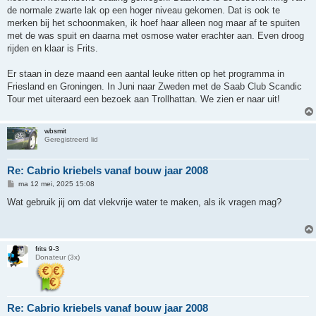
h
de normale zwarte lak op een hoger niveau gekomen. Dat is ook te
t
merken bij het schoonmaken, ik hoef haar alleen nog maar af te spuiten
met de was spuit en daarna met osmose water erachter aan. Even droog
rijden en klaar is Frits.
Er staan in deze maand een aantal leuke ritten op het programma in
Friesland en Groningen. In Juni naar Zweden met de Saab Club Scandic
Tour met uiteraard een bezoek aan Trollhattan. We zien er naar uit!
wbsmit
Geregistreerd lid
Re: Cabrio kriebels vanaf bouw jaar 2008
B
ma 12 mei, 2025 15:08
e
r
Wat gebruik jij om dat vlekvrije water te maken, als ik vragen mag?
i
c
h
t
frits 9-3
Donateur (3x)
Re: Cabrio kriebels vanaf bouw jaar 2008