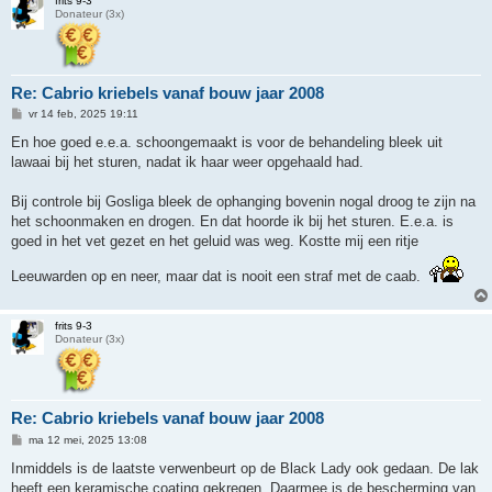
frits 9-3
Donateur (3x)
Re: Cabrio kriebels vanaf bouw jaar 2008
B
vr 14 feb, 2025 19:11
e
r
En hoe goed e.e.a. schoongemaakt is voor de behandeling bleek uit
i
lawaai bij het sturen, nadat ik haar weer opgehaald had.
c
h
t
Bij controle bij Gosliga bleek de ophanging bovenin nogal droog te zijn na
het schoonmaken en drogen. En dat hoorde ik bij het sturen. E.e.a. is
goed in het vet gezet en het geluid was weg. Kostte mij een ritje
Leeuwarden op en neer, maar dat is nooit een straf met de caab.
frits 9-3
Donateur (3x)
Re: Cabrio kriebels vanaf bouw jaar 2008
B
ma 12 mei, 2025 13:08
e
r
Inmiddels is de laatste verwenbeurt op de Black Lady ook gedaan. De lak
i
heeft een keramische coating gekregen. Daarmee is de bescherming van
c