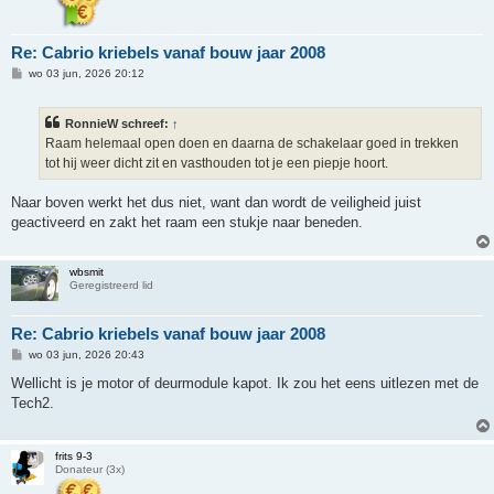
Re: Cabrio kriebels vanaf bouw jaar 2008
B
wo 03 jun, 2026 20:12
e
r
i
RonnieW schreef:
↑
c
h
Raam helemaal open doen en daarna de schakelaar goed in trekken
t
tot hij weer dicht zit en vasthouden tot je een piepje hoort.
Naar boven werkt het dus niet, want dan wordt de veiligheid juist
geactiveerd en zakt het raam een stukje naar beneden.
wbsmit
Geregistreerd lid
Re: Cabrio kriebels vanaf bouw jaar 2008
B
wo 03 jun, 2026 20:43
e
r
Wellicht is je motor of deurmodule kapot. Ik zou het eens uitlezen met de
i
Tech2.
c
h
t
frits 9-3
Donateur (3x)