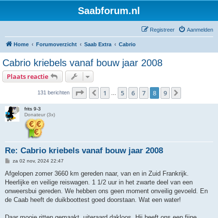
Saabforum.nl
Registreer
Aanmelden
Home
Forumoverzicht
Saab Extra
Cabrio
Cabrio kriebels vanaf bouw jaar 2008
Plaats reactie
Pagina
8
van
9
1
5
6
7
8
9
Vorige
Volgende
131 berichten
…
frits 9-3
Donateur (3x)
Re: Cabrio kriebels vanaf bouw jaar 2008
B
za 02 nov, 2024 22:47
e
r
Afgelopen zomer 3660 km gereden naar, van en in Zuid Frankrijk.
i
Heerlijke en veilige reiswagen. 1 1/2 uur in het zwarte deel van een
c
h
onweersbui gereden. We hebben ons geen moment onveilig gevoeld. En
t
de Caab heeft de duikboottest goed doorstaan. Wat een water!
Daar mooie ritten gemaakt, uiteraard dakloos. Hij heeft ons een fijne