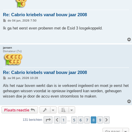
Re: Cabrio kriebels vanaf bouw jaar 2008
B
do 04 jun, 2026 7:50
e
r
Ik ga het eerst even proberen met de Esid 3 losgekoppeld.
i
c
h
t
jansen
Donateur (7x)
Re: Cabrio kriebels vanaf bouw jaar 2008
B
za 06 jun, 2026 10:28
e
r
Als het naar boven werkt dan is ie verkeerd ingeleerd en moet je eerst het
i
geheugen wissen voordat ie opnieuw ingeleerd kan worden, geheugen
c
h
wissen doe je door de accu even stroomloos te maken.
t
Plaats reactie
Pagina
8
van
9
1
5
6
7
8
9
Vorige
Volgende
131 berichten
…
Ga naar