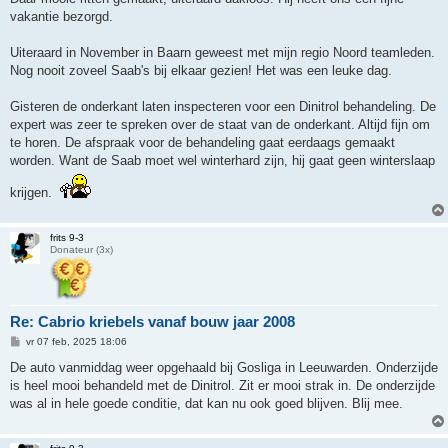
vakantie bezorgd.
Uiteraard in November in Baarn geweest met mijn regio Noord teamleden.
Nog nooit zoveel Saab's bij elkaar gezien! Het was een leuke dag.
Gisteren de onderkant laten inspecteren voor een Dinitrol behandeling. De
expert was zeer te spreken over de staat van de onderkant. Altijd fijn om
te horen. De afspraak voor de behandeling gaat eerdaags gemaakt
worden. Want de Saab moet wel winterhard zijn, hij gaat geen winterslaap
krijgen.
frits 9-3
Donateur (3x)
Re: Cabrio kriebels vanaf bouw jaar 2008
B
vr 07 feb, 2025 18:06
e
r
De auto vanmiddag weer opgehaald bij Gosliga in Leeuwarden. Onderzijde
i
is heel mooi behandeld met de Dinitrol. Zit er mooi strak in. De onderzijde
c
h
was al in hele goede conditie, dat kan nu ook goed blijven. Blij mee.
t