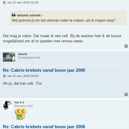
B
ma 12 mei, 2025 18:33
e
r
i
wbsmit schreef:
↑
c
h
Wat gebruik jij om dat vlekvrije water te maken, als ik vragen mag?
t
Dat mag je zeker. Dat maak ik niet zelf. Bij de wasbox heb ik de keuze
mogelijkheid om af te spoelen met omose water.
wbsmit
Geregistreerd lid
Re: Cabrio kriebels vanaf bouw jaar 2008
B
ma 12 mei, 2025 18:54
e
r
Ah ja, dat kan ook. Tnx
i
c
h
t
frits 9-3
Donateur (3x)
Re: Cabrio kriebels vanaf bouw jaar 2008