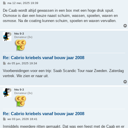
B
ma 12 mei, 2025 19:39
e
r
De Caab wordt altijd gewassen in een box met een hoge druk spuit.
i
Osmose is dan een keuze naast schuim, wassen, spoelen, waxen en
c
h
osmose. Na de coating kunnen schuim, spoelen en waxen vervallen.
t
frits 9-3
Donateur (3x)
Re: Cabrio kriebels vanaf bouw jaar 2008
B
do 05 jun, 2025 19:34
e
r
Voorbereidingen voor een trip: Saab Scandic Tour naar Zweden. Zaterdag
i
vertrek. We zien er naar uit.
c
h
t
frits 9-3
Donateur (3x)
Re: Cabrio kriebels vanaf bouw jaar 2008
B
wo 03 jun, 2026 18:41
e
r
Inmiddels meerdere ritten gemaakt. Dat was een feest met de Caab en er