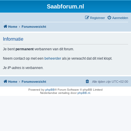
Saabforum.nl
Registreer
Aanmelden
Home
Forumoverzicht
Informatie
Je bent
permanent
verbannen van dit forum.
Neem contact op met een
beheerder
als je verwacht dat dit niet klopt.
Je IP-adres is verbannen.
Home
Forumoverzicht
Alle tijden zijn
UTC+02:00
Powered by
phpBB
® Forum Software © phpBB Limited
Nederlandse vertaling door
phpBB.nl
.